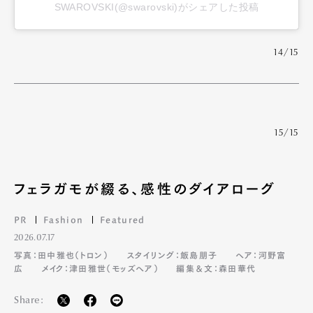
SWAROVSKI(@swarovski)がシェアした投稿
14/15
15/15
フェラガモが綴る、感性のダイアローグ
PR
Fashion
Featured
2026.07.17
写真：田中雅也（トロン）
スタイリング：飯島朋子
ヘア：河野富
広
メイク：津田雅世（モッズヘア）
編集＆文：森田華代
Share: