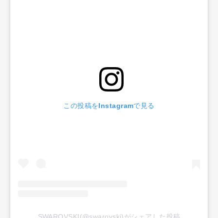
Official Columnist
About
Contact
Pen Meet
Pen international
Pen tw
この投稿をInstagramで見る
SWAROVSKI(@swarovski)がシェアした投稿