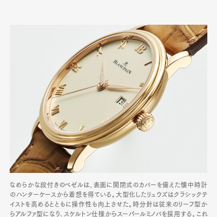
なめらかな段付きのベゼルは、表面に開閉式のカバーを備えた懐中時計
のハンターケースから着想を得ている。大型化したリュウズはクラシックテ
イストを高めるとともに操作性も向上させた。時分針は従来のリーフ型か
らアルファ型になり､スケルトン仕様からスーパールミノバを採用する｡これ