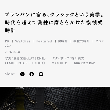
ブランパンに宿る、クラシックという美学。
時代を超えて洗練に磨きをかけた機械式
時計
PR
Watches
Featured
腕時計
機械式時計
ブラン
パン
2026.07.28
写真：渡邉宏基（LATERNE）
スタイリング：石川英次
（TABLEROCK STUDIO）
文：柴田 充
編集：倉持佑次
Share: