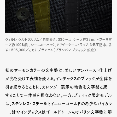
ヴィルレ ウルトラスリム／
自動巻き、SSケース、ケース径38㎜、パワーリザ
ーブ約100時間、シースルーバック、アリゲーターストラップ、3気圧防水。各
￥1,595,000／ともにブランパン（ブランパン ブティック 銀座）
初のサーモンカラーの文字盤は、美しいサンバースト仕上げ
が光を受けて表情を変える。インデックスのブラックが全体を
引き締めるとともに、カレンダー表示の地色を文字盤と統一
することで一体感を損なわない。一方、ブティック限定モデル
は、ステンレス・スチールとイエローゴールドの希少なバイカラ
ー。針やインデックスはゴールドトーンのオパリン文字盤に溶