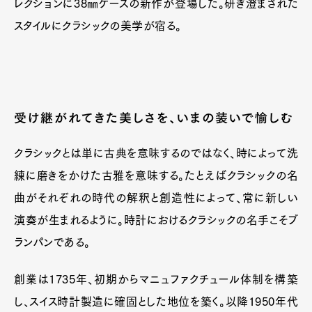
レクションに38㎜ケースの新作が登場した。研ぎ澄まされた
スタイルにクラシックの美学が宿る。
受け継がれてきた美しさを、いまの装いで愉しむ
クラシックとは単に古典を意味するのではなく、時によって洗
練に磨きをかけた古雅を意味する。たとえばクラシックの名
曲がそれぞれの時代の解釈と創造性によって、常に新しい
演奏が生まれるように。時計におけるクラシックの名手こそブ
Art&Design
Watch
Fashion
Gourmet
Cars
ランパンである。
Product
Culture
Lifestyle
創業は1735年、初期からマニュファクチュール体制を構築
し、スイス時計製造に確固とした地位を築く。以降1950年代