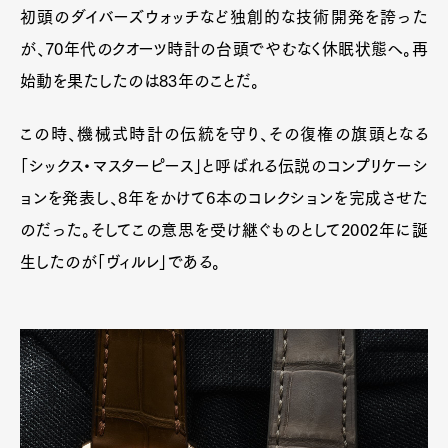
初頭のダイバーズウォッチなど独創的な技術開発を誇った
Pen Membership
Magazine
Official Columnist
About
が、70年代のクオーツ時計の台頭でやむなく休眠状態へ。再
Contact
始動を果たしたのは83年のことだ。
この時、機械式時計の伝統を守り、その復権の旗頭となる
「シックス・マスターピース」と呼ばれる伝説のコンプリケーシ
Pen Meet
ョンを発表し、8年をかけて6本のコレクションを完成させた
Pen international
Pen tw
のだった。そしてこの意思を受け継ぐものとして2002年に誕
生したのが「ヴィルレ」である。