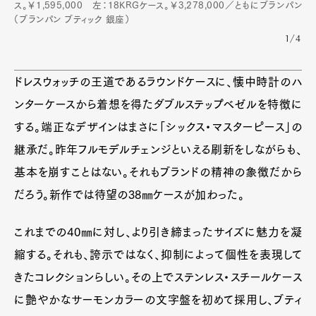
ス。￥1,595,000 左：18KRGケース。￥3,278,000／ともにブランパン
（ブランパン ブティック 銀座）
1/4
ドレスウォッチの王道であるラウンドケースに、懐中時計のハ
ンターケースから着想を得たダブルステップベゼルを特徴に
する。端正なデザインはまさに「シックス・マスターピース」の
継承だ。昨年フルモデルチェンジといえる刷新をしながらも、
基本を崩すことはない。それもブランドの精神の象徴だから
だろう。新作では待望の38㎜ケースが加わった。
これまでの40㎜に対し、より引き締まったサイズに魅力を凝
縮する。それも、誇示ではなく、抑制によって個性を表現して
きたコレクションらしい。その上でステンレス・スチールケース
に艶やかなサーモンカラーの文字盤を初めて採用し、ブティ