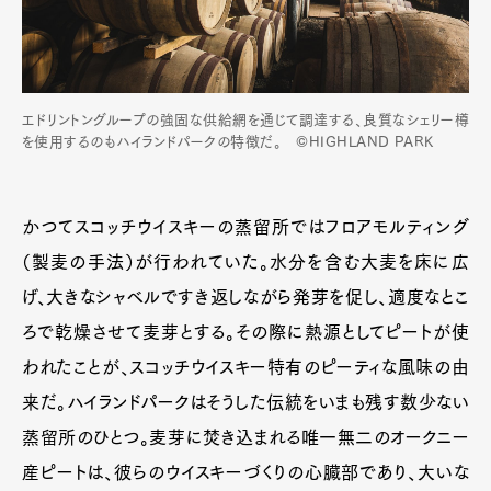
エドリントングループの強固な供給網を通じて調達する、良質なシェリー樽
を使用するのもハイランドパークの特徴だ。 ©HIGHLAND PARK
かつてスコッチウイスキーの蒸留所ではフロアモルティング
（製麦の手法）が行われていた。水分を含む大麦を床に広
げ、大きなシャベルですき返しながら発芽を促し、適度なとこ
ろで乾燥させて麦芽とする。その際に熱源としてピートが使
われたことが、スコッチウイスキー特有のピーティな風味の由
来だ。ハイランドパークはそうした伝統をいまも残す数少ない
蒸留所のひとつ。麦芽に焚き込まれる唯一無二のオークニー
産ピートは、彼らのウイスキーづくりの心臓部であり、大いな