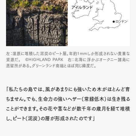
左：湿原に堆積した泥炭のピート層。年約1mmしか形成されない貴重な
資源だ。 ©HIGHLAND PARK 右：北海に浮かぶオークニー諸島に
蒸留所がある。グリーンランド南端とほぼ同じ緯度だ。
「私たちの島では、風があまりにも強いため木がほとんど育
ちません。でも、生命力の強いヘザー（常緑低木）は生き残る
ことができます。その花や茎などが数千年の歳月を経て堆積
し、ピート（泥炭）の層が形成されたのです」