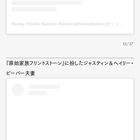
Hailey Rhode Baldwin Bieber(@haileybieber)がシェアした投稿
11/17
『原始家族フリントストーン』に扮したジャスティン＆ヘイリー・
ビーバー夫妻
Art&Design
Watch
Fashion
Gourmet
Cars
Product
Culture
Lifestyle
Pen Membership
Magazine