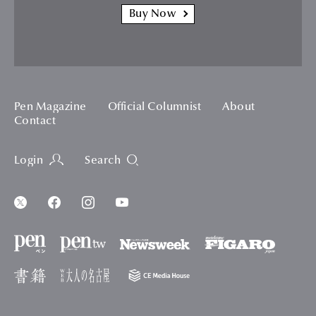
Buy Now
Pen Magazine
Official Columnist
About
Contact
Login
Search