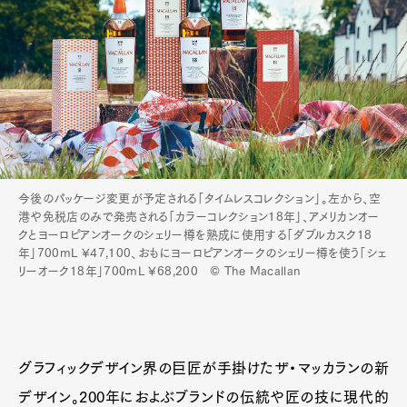
Official Columnist
About
Contact
Pen Meet
Pen international
Pen tw
今後のパッケージ変更が予定される「タイムレスコレクション」。左から、空
港や免税店のみで発売される「カラーコレクション18年」、アメリカンオー
クとヨーロピアンオークのシェリー樽を熟成に使用する「ダブルカスク18
年」700mL ¥47,100、おもにヨーロピアンオークのシェリー樽を使う「シェ
リーオーク18年」700mL ¥68,200 © The Macallan
グラフィックデザイン界の巨匠が手掛けたザ・マッカランの新
デザイン。200年におよぶブランドの伝統や匠の技に現代的