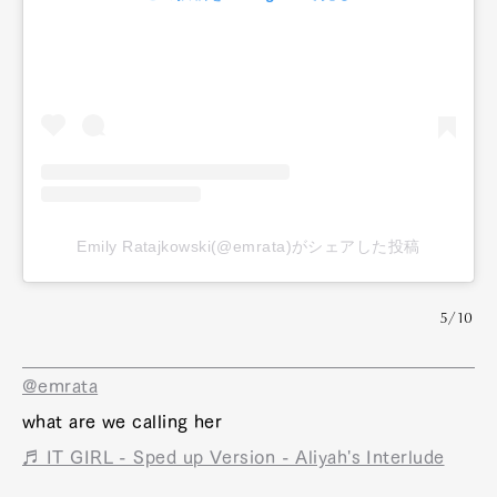
Emily Ratajkowski(@emrata)がシェアした投稿
5/10
@emrata
what are we calling her
♬ IT GIRL - Sped up Version - Aliyah's Interlude