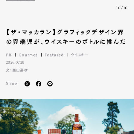
10/10
【ザ・マッカラン】グラフィックデザイン界
の異端児が、ウイスキーのボトルに挑んだ
PR
Gourmet
Featured
ウイスキー
2026.07.28
文：西田嘉孝
Share:
Art&Design
Watch
Fashion
Gourmet
Cars
Product
Culture
Lifestyle
Pen Membership
Magazine