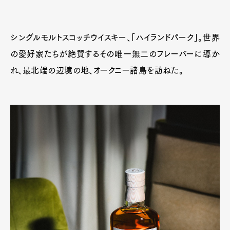
シングルモルトスコッチウイスキー、「ハイランドパーク」。世界
の愛好家たちが絶賛するその唯一無二のフレーバーに導か
れ、最北端の辺境の地、オークニー諸島を訪ねた。
Art&Design
Watch
Fashion
Gourmet
Cars
Product
Culture
Lifestyle
Pen Membership
Magazine
Official Columnist
About
Contact