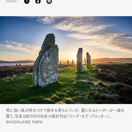
Share:
常に強い風が吹きつけて樹木も育ちにくいが、夏になるとヘザーが一面を
覆う。写真は約5000年前の環状列石「リング・オブ・ブロッガー」。
©HIGHLAND PARK