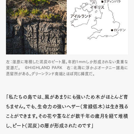
左：湿原に堆積した泥炭のピート層。年約1mmしか形成されない貴重な
資源だ。 ©HIGHLAND PARK 右：北海に浮かぶオークニー諸島に
蒸留所がある。グリーンランド南端とほぼ同じ緯度だ。
「私たちの島では、風があまりにも強いため木がほとんど育
ちません。でも、生命力の強いヘザー（常緑低木）は生き残る
ことができます。その花や茎などが数千年の歳月を経て堆積
し、ピート（泥炭）の層が形成されたのです」