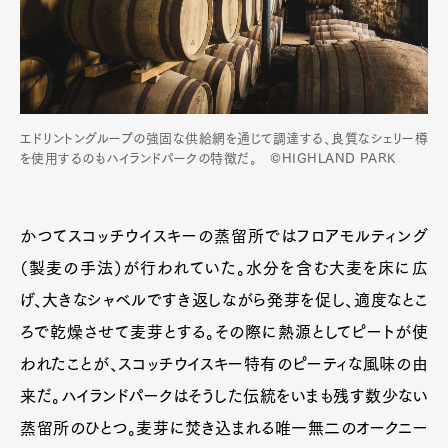
エドリントングループの強固な供給網を通じて調達する、良質なシェリー樽
を使用するのもハイランドパークの特徴だ。 ©HIGHLAND PARK
かつてスコッチウイスキーの蒸留所ではフロアモルティング
（製麦の手法）が行われていた。水分を含む大麦を床に広
げ、大きなシャベルですき返しながら発芽を促し、適度なとこ
ろで乾燥させて麦芽とする。その際に熱源としてピートが使
われたことが、スコッチウイスキー特有のピーティな風味の由
来だ。ハイランドパークはそうした伝統をいまも残す数少ない
蒸留所のひとつ。麦芽に焚き込まれる唯一無二のオークニー