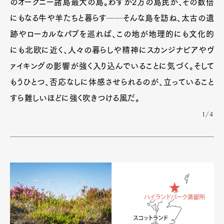
のオークニー諸島最大の島。わずか2万の島民が、その数倍
にもなる牛や羊たちと暮らす──そんな島を訪ね、太古の遺
跡やローカルなパブを巡れば、この地が地理的にも文化的
にも北欧に近く、人々の暮らしや精神にスカンジナビアやヴ
ァイキングの影響が強く入り込んでいることに気づく。そして
もうひとつ、否応なしに体感させられるのが、立っていること
すら難しいほどに強く吹きつける風だ。
1/4