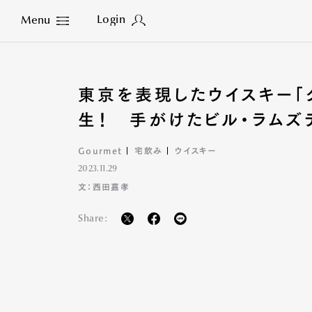
Login
Menu
Close
東京を表現したウイスキー「
生！ 手がけたビル・ラム
Gourmet
宅飲み
ウイスキー
2023.11.29
文：西田嘉孝
Share: