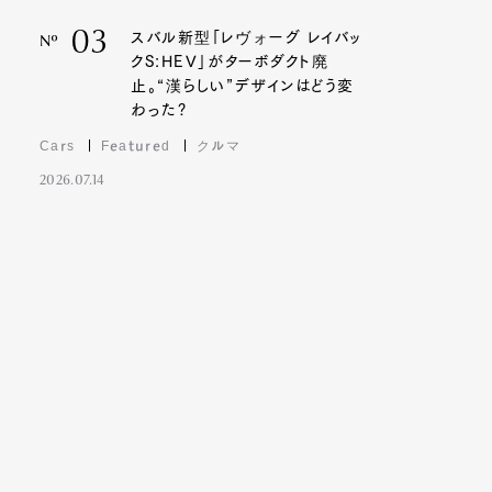
03
スバル新型「レヴォーグ レイバッ
Nº
クS:HEV」がターボダクト廃
止。“漢らしい”デザインはどう変
わった?
Cars
Featured
クルマ
2026.07.14