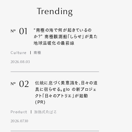
Trending
01
“南極の海で何が起きているの
Nº
か?” 南極観測船「しらせ」が見た
地球温暖化の最前線
Culture
南極
2026.08.03
02
伝統に息づく美意識を、日々の道
Nº
具に宿らせる。glo の新プロジェ
クト「日々のアトリエ」が始動
(PR)
Product
加熱式たばこ
2026.07.10