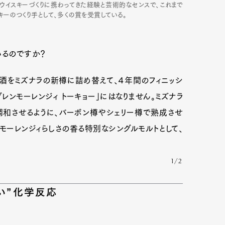
くウイスキーづくりに携わってきた経験と芸術的なセンスで、これまで
ーのつくり手として、多くの賞を受賞している。
いるのですか？
酒をミズナラの新樽に詰め替えて、４年間のフィニッシ
レンモーレンジィ トーキョー」にはなりません。ミズナラ
調和させるように、バーボン樽やシェリー樽で熟成させ
モーレンジィらしさの香る特別なシングルモルトとして、
1/2
い”化学反応