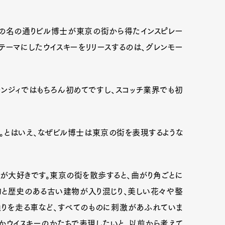
その名の通りビル博士が東京の街から得たインスピレー
テーマにしたウイスキーをリリースするのは、グレンモー
レンジィではもちろん初めてですし、スコッチ業界でも初
。とはいえ、なぜビル博士は東京の街を表現するような
Art&Design
Watch
Fashion
が大好きです。東京の街を散歩すると、曲がり角ごとに
物と歴史のある古い建物が入り混じり、美しい花々や整
ourmet
Cars
Product
Culture
通りを走る車など、すべてのものに刺激があふれていま
Lifestyle
かウイスキーのかたちで表現したいと、以前から考えて