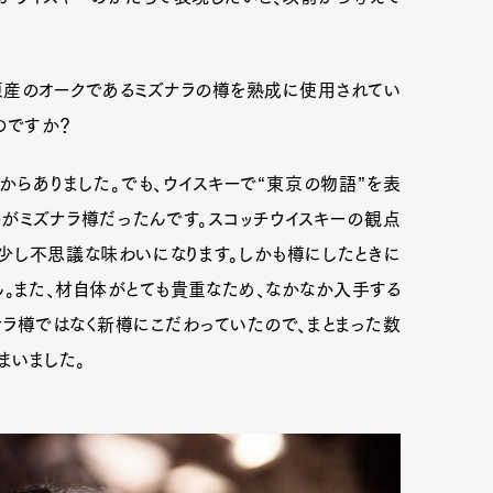
本原産のオークであるミズナラの樽を熟成に使用されてい
mbership
Magazine
Official Columnist
About
のですか？
からありました。でも、ウイスキーで“東京の物語”を表
et
Pen international
Pen tw
がミズナラ樽だったんです。スコッチウイスキーの観点
少し不思議な味わいになります。しかも樽にしたときに
。また、材自体がとても貴重なため、なかなか入手する
ナラ樽ではなく新樽にこだわっていたので、まとまった数
まいました。