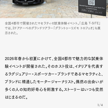
全国4都市で開催されたマセラティの試乗体験イベント。「広島 T-SITE」
では、2ドアクーペのグランドツアラー「グラントゥーリズモ トロフェオ」も展
示された。
Art&Design
Watch
Fashion
Gourmet
Cars
Product
Culture
Lifestyle
2026年春から初夏にかけて、全国4都市で魅力的な試乗体
験イベントが開催された。そのホスト役は、イタリアを代表す
るラグジュアリー・スポーツカー・ブランドであるマセラティと、
Pen Membership
Magazine
Official Columnist
About
ブランドに精通したモータージャーナリスト。偶然の出会いが
Contact
多くの人の知的好奇心を刺激する。ストーリーはいつも突然
はじまるのだ。
1/4