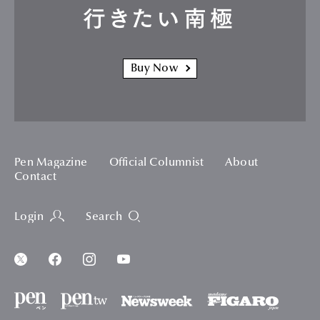
行きたい南極
Buy Now
Pen Magazine
Official Columnist
About
Contact
Login
Search