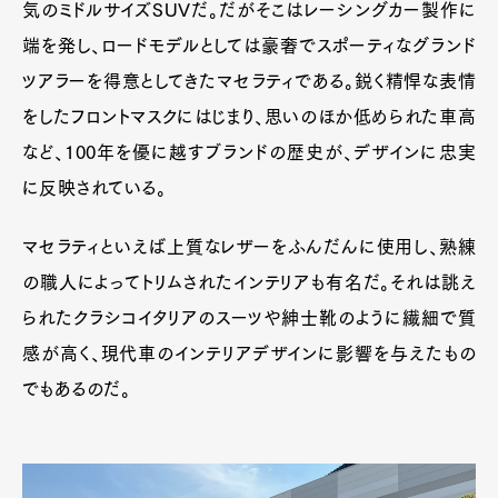
気のミドルサイズSUVだ。だがそこはレーシングカー製作に
端を発し、ロードモデルとしては豪奢でスポーティなグランド
ツアラーを得意としてきたマセラティである。鋭く精悍な表情
をしたフロントマスクにはじまり、思いのほか低められた車高
など、100年を優に越すブランドの歴史が、デザインに忠実
に反映されている。
マセラティといえば上質なレザーをふんだんに使用し、熟練
の職人によってトリムされたインテリアも有名だ。それは誂え
られたクラシコイタリアのスーツや紳士靴のように繊細で質
感が高く、現代車のインテリアデザインに影響を与えたもの
でもあるのだ。