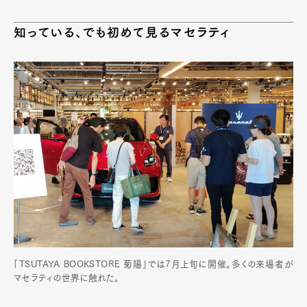
Pen Meet
Pen international
Pen tw
知っている、でも初めて見るマセラティ
「TSUTAYA BOOKSTORE 菊陽」では7月上旬に開催。多くの来場者が
マセラティの世界に触れた。