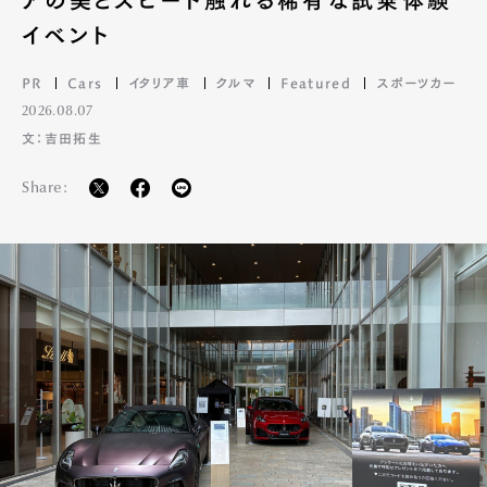
アの美とスピード触れる稀有な試乗体験
イベント
PR
Cars
イタリア車
クルマ
Featured
スポーツカー
2026.08.07
文：吉田拓生
Share: