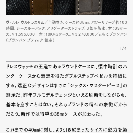
ヴィルレ ウルトラスリム／
自動巻き、ケース径38㎜、パワーリザーブ約100
時間、シースルーバック、アリゲーターストラップ、3気圧防水。右：SSケー
ス。￥1,595,000 左：18KRGケース。￥3,278,000／ともにブランパン
（ブランパン ブティック 銀座）
1/4
ドレスウォッチの王道であるラウンドケースに、懐中時計のハ
ンターケースから着想を得たダブルステップベゼルを特徴に
する。端正なデザインはまさに「シックス・マスターピース」の
継承だ。昨年フルモデルチェンジといえる刷新をしながらも、
基本を崩すことはない。それもブランドの精神の象徴だから
だろう。新作では待望の38㎜ケースが加わった。
これまでの40㎜に対し、より引き締まったサイズに魅力を凝