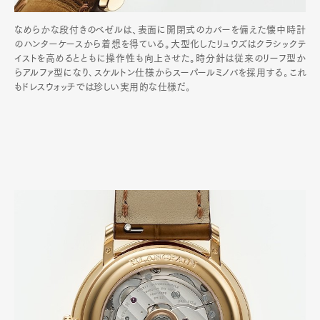
なめらかな段付きのベゼルは、表面に開閉式のカバーを備えた懐中時計
のハンターケースから着想を得ている。大型化したリュウズはクラシックテ
イストを高めるとともに操作性も向上させた。時分針は従来のリーフ型か
らアルファ型になり､スケルトン仕様からスーパールミノバを採用する｡これ
もドレスウォッチでは珍しい実用的な仕様だ｡