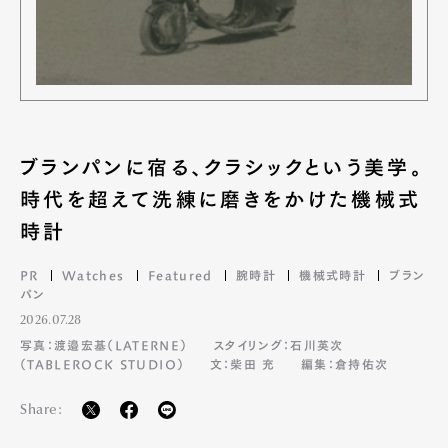
ブランパンに宿る、クラシックという美学。
時代を超えて洗練に磨きをかけた機械式
時計
PR
Watches
Featured
腕時計
機械式時計
ブラン
パン
2026.07.28
写真：渡邉宏基（LATERNE）
スタイリング：石川英次
（TABLEROCK STUDIO）
文：柴田 充
編集：倉持佑次
Share: