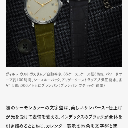
ヴィルレ ウルトラスリム／
自動巻き、SSケース、ケース径38㎜、パワーリザ
ーブ約100時間、シースルーバック、アリゲーターストラップ、3気圧防水。各
￥1,595,000／ともにブランパン（ブランパン ブティック 銀座）
初のサーモンカラーの文字盤は、美しいサンバースト仕上げ
が光を受けて表情を変える。インデックスのブラックが全体を
引き締めるとともに、カレンダー表示の地色を文字盤と統一