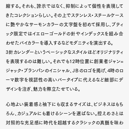
縮する。それも、誇示ではなく、抑制によって個性を表現して
きたコレクションらしい。その上でステンレス・スチールケース
に艶やかなサーモンカラーの文字盤を初めて採用し、ブティ
ック限定ではイエローゴールドの針やインデックスを組み合
わせたバイカラーを導入するなどモダニティを演出する。
3針カレンダーというベーシックなスタイルほどオリジナリティ
Art&Design
Watch
Fashion
を表現するのは難しい。それでも12時位置に創業者ジャン=
Gourmet
Cars
ジャック・ブランパンのイニシャル、ＪＢのロゴを掲げ、4時のロ
Product
Culture
Lifestyle
ーマ数字を視認性の高いバータイプに代えるなど細部にデ
ザインを注ぎ、魅力を際立たせている。
Pen Membership
Magazine
心地よい装着感と袖下にも収まるサイズは、ビジネスはもち
Official Columnist
About
ろん、カジュアルにも着けるシーンを選ばない。控えめさとは
Contact
対照的な充足感に時代を超越するクラシックの真髄を味わ