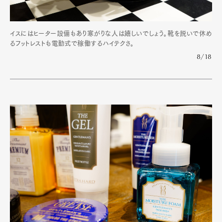
イスにはヒーター設備もあり寒がりな人は嬉しいでしょう。靴を脱いで休め
るフットレストも電動式で稼働するハイテクさ。
8/18
Art&Design
Watch
Fashion
Gourmet
Cars
Product
Culture
Lifestyle
Pen Membership
Magazine