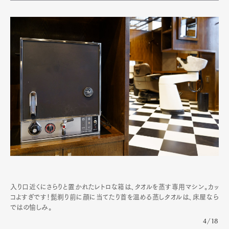
入り口近くにさらりと置かれたレトロな箱は、タオルを蒸す専用マシン。カッ
コよすぎです！髭剃り前に顔に当てたり首を温める蒸しタオルは、床屋なら
ではの愉しみ。
4/18