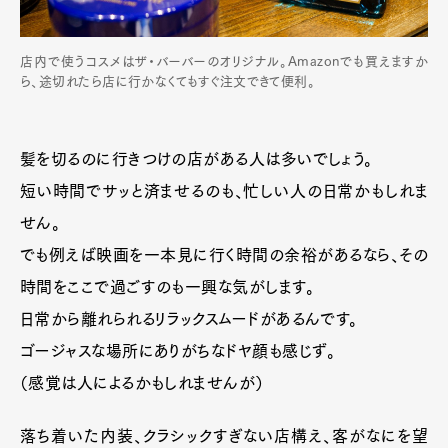
Official Columnist
About
Contact
店内で使うコスメはザ・バーバーのオリジナル。Amazonでも買えますか
ら、途切れたら店に行かなくてもすぐ注文できて便利。
Pen Meet
髪を切るのに行きつけの店がある人は多いでしょう。
Pen international
Pen tw
短い時間でサッと済ませるのも、忙しい人の日常かもしれま
せん。
でも例えば映画を一本見に行く時間の余裕があるなら、その
時間をここで過ごすのも一興な気がします。
日常から離れられるリラックスムードがあるんです。
ゴージャスな場所にありがちなドヤ顔も感じず。
（感覚は人によるかもしれませんが）
落ち着いた内装、クラシックすぎない店構え、客がなにを望