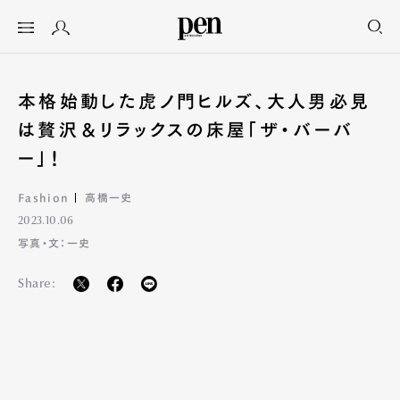
本格始動した虎ノ門ヒルズ、大人男必見
は贅沢＆リラックスの床屋「ザ・バーバ
ー」！
Fashion
高橋一史
2023.10.06
写真・文：一史
Share: