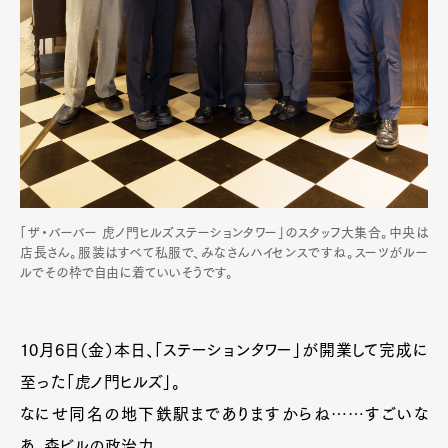
「ザ・バーバー 虎ノ門ヒルズステーションタワー」のスタッフ大集合。中央は
店長さん。服装はすべて私服で、みなさんハイセンスですね。スーツがルー
ルでその枠で自由に着ていいそうです。
10月6日（金）本日、「ステーションタワー」が開業して完成に
至った「虎ノ門ヒルズ」。
なにせ同名の地下鉄駅までありますからね……すごいな
あ、森ビルの政治力。