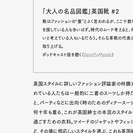
「大人の名品図鑑」英国靴 #2
靴はファッションの“要”とよく言われるが、ここ十
を探している人も多いはず。時代のムード考えると
いと考えている人もいるだろう。そんな革靴の代表
取り上げる。
ポッドキャスト版を聴く（
Spotify
/
Apple
）
英国スタイルに詳しいファッション評論家の林勝太
れている人たちは一般的に二着のスーツしか持た
と、パーティなどに出向く時のためのディナースー
何十年も着る、これが英国紳士の本流のスタイル
G
過ごすための衣料。ツイードのジャケットやフィッ
ど、その場に相応しいスタイルを選ぶ、これも英