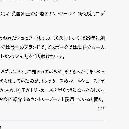
そうした英国紳士の余暇のカントリーライフを想定してデ
mbership
Magazine
Official Columnist
About
われたジョセフ・トリッカーズ氏によって1829年に創
中では最古のブランドで、ビスポークでは現在でも一人
et
Pen international
Pen tw
ベンチメイド」を守り続けている。
るブランドとして知られているが、そのきっかけをつくっ
々使っていたのが、トリッカーズのルームシューズ。皇
薦め、国王がトリッカーズを履くようになったらしい。
や今回紹介するカントリーブーツも愛用していると聞く。
1/7
も