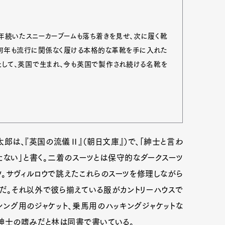
数年続いたスニーカーブームも落ち着きを見せ、次に履く靴
、何年も流行に関係なく履ける本格的な革靴を手に入れた
として、英国で生まれ、今も英国で製作され続ける名靴を
郎は、『英国の流儀Ⅱ』（朝日文庫』）で、「紳士と言わ
ない」と書く。二着のスーツとは保守的なダークスーツ
Art&Design
Watch
Fashion
ツ。サヴィルロウで誂えたこれらのスーツを修理しながら
だ。それ以外で彼ら揃えている服がカントリーハウスで
ourmet
Cars
Product
Culture
シング用のジャケット、乗馬用のハッキングジャケットな
Lifestyle
国紳士の嗜みだと林は同書で書いている。