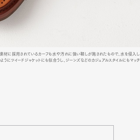
）」。素材に採用されているカーフも水や汚れに強い鞣しが施されたもので、水を侵入し
にツイードジャケットにも似合うし、ジーンズなどのカジュアルスタイルにもマッチする