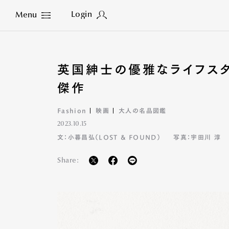
Login
Menu
Close
英国紳士の優雅なライフスタ
傑作
Fashion
映画
大人の名品図鑑
2023.10.15
文：小暮昌弘（LOST & FOUND）
写真：宇田川 淳
Share: