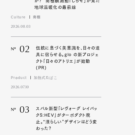
か?” 南極観測船「しらせ」が見た
地球温暖化の最前線
Culture
南極
2026.08.03
02
伝統に息づく美意識を、日々の道
Nº
具に宿らせる。glo の新プロジェ
クト「日々のアトリエ」が始動
(PR)
Product
加熱式たばこ
2026.07.10
03
スバル新型「レヴォーグ レイバッ
Nº
クS:HEV」がターボダクト廃
止。“漢らしい”デザインはどう変
わった?