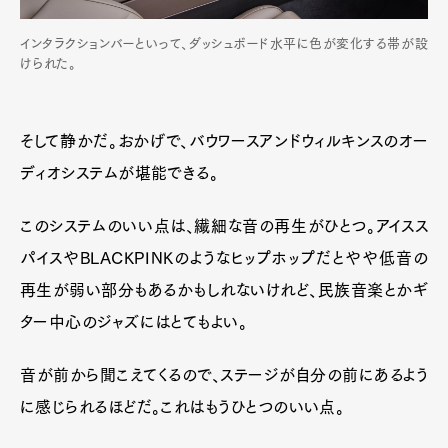
インタラクションバーといって、ダッシュボード水平に色が変化する帯が設
けられた。
そして静かだ。おかげで、バウワースアンドウィルキンスのオー
ディオシステムが堪能できる。
このシステムのいい点は、繊細な音の再生がひとつ。アイスス
パイスやBLACKPINKのようなヒップホップだとやや低音の
Art&Design
Watch
Fashion
再生が弱い部分もあるかもしれないけれど、民族音楽とかギ
Gourmet
Cars
ター中心のジャズにはとてもよい。
Product
Culture
Lifestyle
音が前から聞こえてくるので、ステージが自分の前にあるよう
に感じられるほどだ。これはもうひとつのいい点。
Pen Membership
Magazine