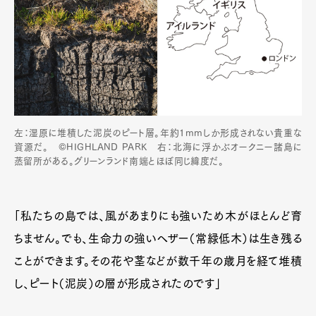
左：湿原に堆積した泥炭のピート層。年約1mmしか形成されない貴重な
資源だ。 ©HIGHLAND PARK 右：北海に浮かぶオークニー諸島に
蒸留所がある。グリーンランド南端とほぼ同じ緯度だ。
「私たちの島では、風があまりにも強いため木がほとんど育
ちません。でも、生命力の強いヘザー（常緑低木）は生き残る
ことができます。その花や茎などが数千年の歳月を経て堆積
し、ピート（泥炭）の層が形成されたのです」