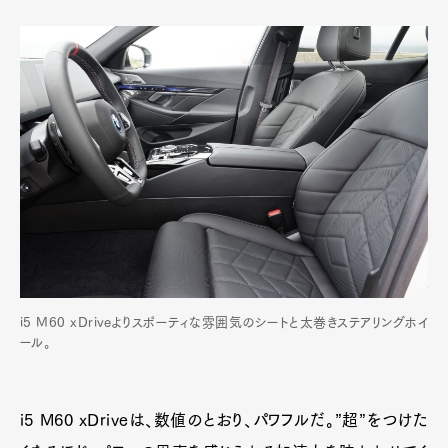
Official Columnist
About
Contact
Pen Meet
Pen international
Pen tw
i5 M60 xDriveよりスポーティな雰囲気のシートと太巻きステアリングホイ
ール。
i5 M60 xDriveは、数値のとおり、パワフルだ。”超”をつけた