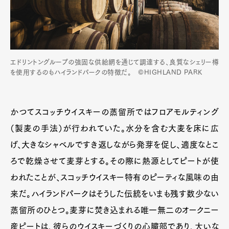
エドリントングループの強固な供給網を通じて調達する、良質なシェリー樽
を使用するのもハイランドパークの特徴だ。 ©HIGHLAND PARK
かつてスコッチウイスキーの蒸留所ではフロアモルティング
（製麦の手法）が行われていた。水分を含む大麦を床に広
げ、大きなシャベルですき返しながら発芽を促し、適度なとこ
ろで乾燥させて麦芽とする。その際に熱源としてピートが使
われたことが、スコッチウイスキー特有のピーティな風味の由
来だ。ハイランドパークはそうした伝統をいまも残す数少ない
蒸留所のひとつ。麦芽に焚き込まれる唯一無二のオークニー
産ピートは、彼らのウイスキーづくりの心臓部であり、大いな