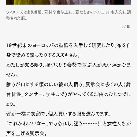
ウィメンズはより繊細。素材や色以上に、着たときのシルエットも入念に調
整された服。
5/18
19世紀末のヨーロッパの型紙を入手して研究したり、布を自
身で染めて絞ったりするスズキさん。
わたしが知る限り、服づくりの姿勢で並ぶ人が思い浮かびま
せん。
誰もが口にする懐の広い彼の人柄も、展示会に多くの人（舞
台俳優、ダンサー、学生まで）がやってくる理由のひとつでし
ょう。
皆が一様に笑顔で、個人買いする服を選んでます。
「これかわいいなー、でもあれも、迷う〜〜〜！」と女性たちが
声を上げる展示会。