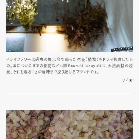
Official Columnist
About
Contact
Pen Meet
Pen international
Pen tw
ドライフラワーは過去の展示会で飾った生花（植物）をドライ処理したも
の。茎についたままの綿花なども飾るsuzuki takayukiは、天然素材の源
泉、それを着ることの意味まで探り続けるブランドです。
7/18