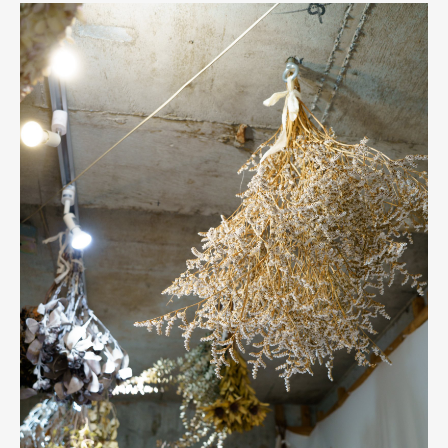
Art&Design
Watch
Fashion
Gourmet
Cars
Product
Culture
Lifestyle
Pen Membership
Magazine