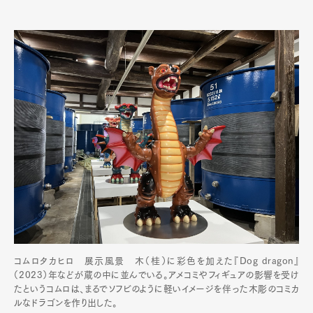
コムロタカヒロ 展示風景 木（桂）に彩色を加えた『Dog dragon』
（2023）年などが蔵の中に並んでいる。アメコミやフィギュアの影響を受け
たというコムロは、まるでソフビのように軽いイメージを伴った木彫のコミカ
ルなドラゴンを作り出した。