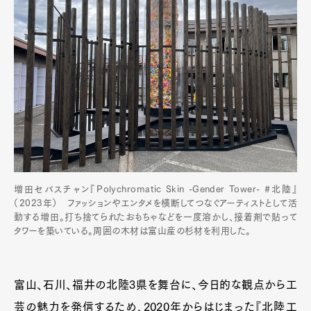
増田セバスチャン『Polychromatic Skin -Gender Tower- #北陸』
（2023年） ファッションやエンタメを横断してつなぐアーティストとして活
動する増田。打ち捨てられたおもちゃなどを一度溶かし、接着剤で貼って
タワーを築いている。周囲の木材は富山産の杉材を利用した。
富山、石川、福井の北陸3県を舞台に、今日的な観点から工
芸の魅力を発信するため、2020年からはじまった『北陸工