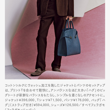
コットンシルクにウォッシュ加工を施したジャケットとパンツのセットアップ
は、プリントTを合わせて軽快に。アンバランスなほど大きい「ハグ」のビッ
グトートが新鮮なバランスをもたらし、シンプルな着こなしのアクセントに。
ジャケット¥396,000、Tシャツ¥71,500、パンツ¥176,000、バッグ「ハ
グ」（ストラップ付き）¥594,000、シューズ¥126,500／すべてフェラガモ
（フェラガモ・ジャパン）