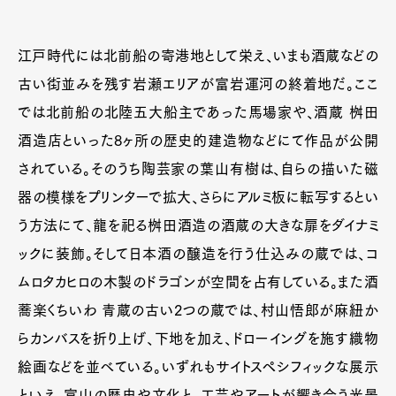
江戸時代には北前船の寄港地として栄え、いまも酒蔵などの
古い街並みを残す岩瀬エリアが富岩運河の終着地だ。ここ
では北前船の北陸五大船主であった馬場家や、酒蔵 桝田
酒造店といった8ヶ所の歴史的建造物などにて作品が公開
されている。そのうち陶芸家の葉山有樹は、自らの描いた磁
器の模様をプリンターで拡大、さらにアルミ板に転写するとい
う方法にて、龍を祀る桝田酒造の酒蔵の大きな扉をダイナミ
ックに装飾。そして日本酒の醸造を行う仕込みの蔵では、コ
ムロタカヒロの木製のドラゴンが空間を占有している。また酒
蕎楽くちいわ 青蔵の古い2つの蔵では、村山悟郎が麻紐か
らカンバスを折り上げ、下地を加え、ドローイングを施す織物
絵画などを並べている。いずれもサイトスペシフィックな展示
といえ、富山の歴史や文化と、工芸やアートが響き合う光景