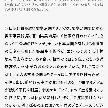
「坐像」は亡くなった方への鎮魂であり、また現世に生きている人、そして時
代を映す「現世身」であるという。
富山駅に最も近い環水公園エリアでは、環水公園のほかに
樂翠亭美術館と富山県美術館にて展示が行われている。そ
のうち主会場のひとつが、美しい日本庭園を有し、昭和初期
の邸宅を活用した樂翠亭美術館だ。エントランスには辻村
塊の信楽壺がひしめき合い、和室では自らを象ったという近
藤高弘の坐像が静謐な佇まいを見せている。そして庭園で
は土地と人の営みの関係をテーマに活動する野村由香が土
を押し出し、暗い蔵の中では金理有による一つ目のオブジェ
が妖しく不穏な眼差しを覗かせている。すべて土を素材とし
た作品だ。工芸は伝統や熟練した作り手の技に裏打ちされ
ながらも、例えば茶の湯において利休のプロデュースした茶