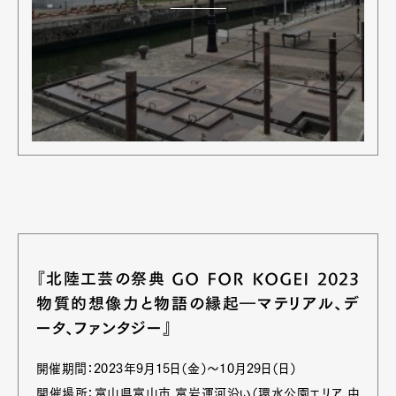
Art&Design
Watch
Fashion
Gourmet
Cars
Product
Culture
Lifestyle
Pen Membership
Magazine
Official Columnist
About
Contact
『北陸工芸の祭典 GO FOR KOGEI 2023
Pen Meet
物質的想像力と物語の縁起―マテリアル、デ
Pen international
Pen tw
ータ、ファンタジー』
開催期間：2023年9月15日（金）〜10月29日（日）
開催場所：富山県富山市 富岩運河沿い（環水公園エリア、中