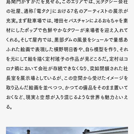
島閘門がすがたを見せる。このエリアでは、元タクシー会社
の社屋、通称「電タク」における7名のアーティストの展示が
充実。まず駐車場では、増田セバスチャンによるおもちゃを素
材にしたポップで色鮮やかなタワーが来場者を迎え入れて
くれる。そして屋内では、黒部ダムの風景をシュールで量感あ
ふれた絵画で表現した横野明日香や、自ら模型を作り、それ
を元にして絵を描く定村瑤子の作品が見どころだ。定村はコ
ロナ禍において会社が存続できなくなり、突如閉鎖された社
長室を展示場としているが、この空間から受けたイメージを
取り込んだ絵画を並べつつ、かつての備品をそのまま置いて
おくなど、現実と空想が入り混じるような世界も魅力といえ
る。