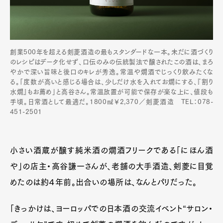
創業500年を超える剣菱酒造の最もスタンダードな一本。未だに酒づくり
のレシピはデータ化せず、口伝のみの伝統製法で醸されたこの酒は、まろ
やかで深い旨味と後口のキレが秀逸。常温や燗酒でじっくり飲みたくな
る。「度数が高いと感じる場合は、少しだけ水を入れてお燗にする、『割り
水燗』もお薦め」と高谷さん。常温放置が可能で保存が楽な上に、値段も
手頃。日常酒として最適だ。1800㎖￥2,370／剣菱酒造 TEL：078-
451-2501
小さい酒蔵が醸す純米酒の燗酒フリークである「にほん酒
や」の店主・高谷謙一さんが、老舗の大手酒造、剣菱に目覚
めたのは約４年前。出合いの場所は、なんとパリだった。
「きっかけは、ヨーロッパでの日本酒の交流イベント“サロン・