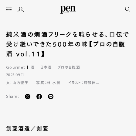
純米酒の燗酒フリークを唸らせる、口伝で
受け継いできた500年の味【プロの自腹
酒 vol.11】
Gourmet
酒
日本酒
プロの自腹酒
2023.09.11
文：山内聖子
写真：榊 水麗
イラスト：阿部伸二
Share:
剣菱酒造／剣菱