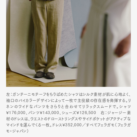
左：ガンチーニモチーフをちりばめたシャツはシルク素材が肌に心地よく、
袖口のバイカラーデザインによって一枚で主役級の存在感を発揮する。リ
ネンのワイドなパンツをさらりと合わせてリラックスムードで。シャツ
¥176,000、パンツ¥143,000、シューズ¥126,500 右：ジャージー素
材のドレスは、ウエストのドローストリングスやサイドポケットがアクティブな
マインドを運んでくる一枚。ドレス¥352,000／すべてフェラガモ（フェラガ
モ・ジャパン）