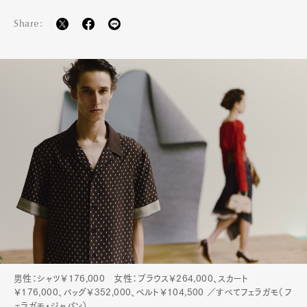
Pen Membership
Magazine
Official Columnist
About
Share:
Contact
Pen Meet
Pen international
Pen tw
男性：シャツ￥176,000 女性：ブラウス￥264,000、スカート
￥176,000、バッグ￥352,000、ベルト￥104,500 ／すべてフェラガモ（フ
ェラガモ・ジャパン）