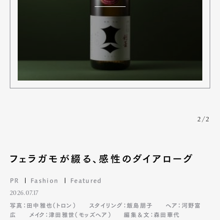
2/2
Art&Design
Watch
Fashion
Gourmet
Cars
フェラガモが綴る、感性のダイアローグ
Product
Culture
Lifestyle
PR
Fashion
Featured
2026.07.17
写真：田中雅也（トロン）
スタイリング：飯島朋子
ヘア：河野富
広
メイク：津田雅世（モッズヘア）
編集＆文：森田華代