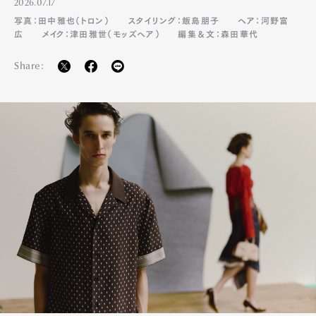
2026.07.17
写真：田中雅也（トロン）
スタイリング：飯島朋子
ヘア：河野富
広
メイク：津田雅世（モッズヘア）
編集＆文：森田華代
Share:
Art&Design
Watch
Fashion
Gourmet
Cars
Product
Culture
Lifestyle
Pen Membership
Magazine
Official Columnist
About
Contact
Pen Meet
Pen international
Pen tw