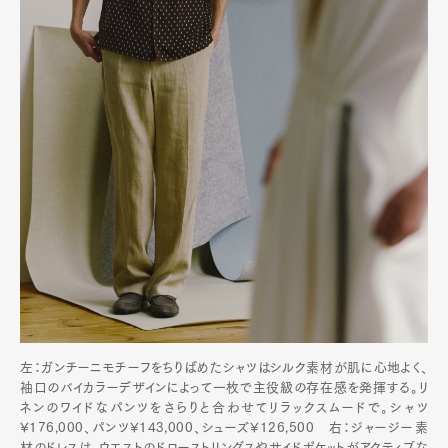
左：ガンチーニモチーフをちりばめたシャツはシルク素材が肌に心地よく、
袖口のバイカラーデザインによって一枚で主役級の存在感を発揮する。リ
ネンのワイドなパンツをさらりと合わせてリラックスムードで。シャツ
¥176,000、パンツ¥143,000、シューズ¥126,500 右：ジャージー素
材のドレスは、ウエストのドローストリングスやサイドポケットがアクティブな