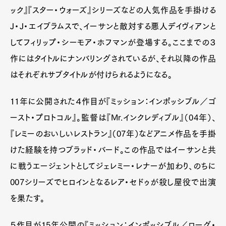
ック』『スター・ウォーズ』シリーズなどの人気作品を手掛ける
J・J・エイブラムスで、イーサンと敵対する悪人デイヴィアンと
してフィリップ・シーモア・ホフマンが登場する。ここまでの３
作にはタイトルにナンバリングされているが、それ以降の作品
はそれぞれサブタイトルが付けられるようになる。
11年に公開された４作目が『ミッション：インポッシブル／ゴ
ースト・プロトコル』。監督は『Mr.インクレディブル』（04年）、
『レミーのおいしいレストラン』（07年）などアニメ作品を手掛
けた経験を持つブラッド・バード。この作品ではイーサンと共
に戦うエージェントとしてジェレミー・レナーが加わり、のちに
007シリーズでヒロインとなるレア・セドゥが殺し屋役で出演
を果たす。
５作目が15年公開の『ミッション：インポッシブル／ローグ・