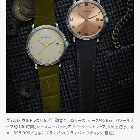
ヴィルレ ウルトラスリム／
自動巻き、SSケース、ケース径38㎜、パワーリザ
ーブ約100時間、シースルーバック、アリゲーターストラップ、3気圧防水。各
￥1,595,000／ともにブランパン（ブランパン ブティック 銀座）