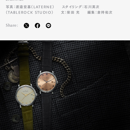
写真：渡邉宏基（LATERNE）
スタイリング：石川英次
（TABLEROCK STUDIO）
文：柴田 充
編集：倉持佑次
Share: