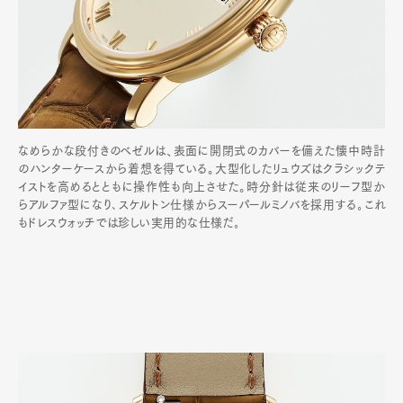
なめらかな段付きのベゼルは、表面に開閉式のカバーを備えた懐中時計
のハンターケースから着想を得ている。大型化したリュウズはクラシックテ
イストを高めるとともに操作性も向上させた。時分針は従来のリーフ型か
らアルファ型になり､スケルトン仕様からスーパールミノバを採用する｡これ
もドレスウォッチでは珍しい実用的な仕様だ｡