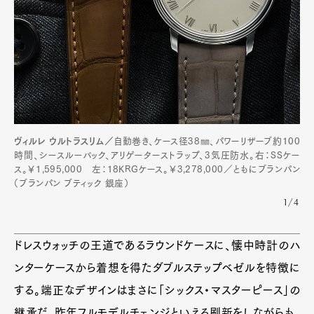
ヴィルレ ウルトラスリム／
自動巻き、ケース径38㎜、パワーリザーブ約100
時間、シースルーバック、アリゲーターストラップ、3気圧防水。右：SSケー
ス。￥1,595,000 左：18KRGケース。￥3,278,000／ともにブランパン
（ブランパン ブティック 銀座）
1/4
ドレスウォッチの王道であるラウンドケースに、懐中時計のハ
ンターケースから着想を得たダブルステップベゼルを特徴に
する。端正なデザインはまさに「シックス・マスターピース」の
継承だ。昨年フルモデルチェンジといえる刷新をしながらも、