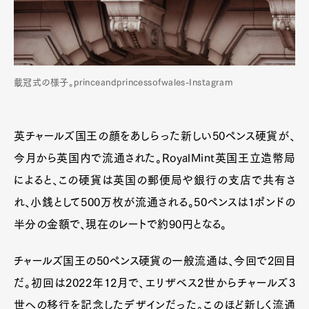
戴冠式の様子。princeandprincessofwales-Instagram
英チャールズ国王の顔をあしらった新しい50ペンス硬貨が、
今月から英国内で流通された。RoyalMint英国王立造幣局
によると、この硬貨は英国の郵便局や銀行の支店で共有さ
れ、小銭として500万枚が流通される。50ペンスは1ポンドの
半分の金額で、現在のレートで約90円となる。
チャールズ国王の50ペンス硬貨の一般流通は、今回で2回目
だ。初回は2022年12月で、エリザベス2世からチャールズ3
世への移行を記念したデザインだった。このほど新しく流通