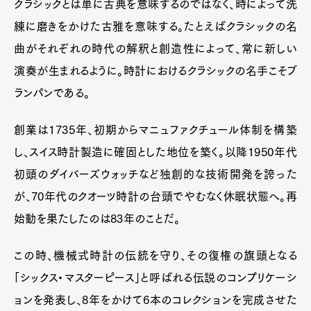
クラシックとは単に古典を意味するのではなく、時によって洗
練に磨きをかけた古雅を意味する。たとえばクラシックの名
曲がそれぞれの時代の解釈と創造性によって、常に新しい
演奏が生まれるように。時計におけるクラシックの名手こそブ
ランパンである。
創業は1735年、初期からマニュファクチュール体制を構築
Art&Design
Watch
Fashion
し、スイス時計製造に確固とした地位を築く。以降1950年代
Gourmet
Cars
初頭のダイバーズウォッチなど独創的な技術開発を誇った
Product
Culture
Lifestyle
が、70年代のクオーツ時計の台頭でやむなく休眠状態へ。再
始動を果たしたのは83年のことだ。
この時、機械式時計の伝統を守り、その復権の旗頭となる
Pen Membership
Magazine
Official Columnist
About
「シックス・マスターピース」と呼ばれる伝説のコンプリケーシ
Contact
ョンを発表し、8年をかけて6本のコレクションを完成させた