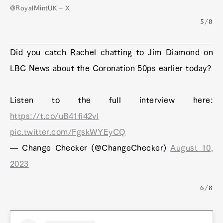
@RoyalMintUK – X
5/8
Did you catch Rachel chatting to Jim Diamond on
LBC News about the Coronation 50ps earlier today?
Listen to the full interview here:
https://t.co/uB41fi42vl
pic.twitter.com/FgskWYEyCQ
— Change Checker (@ChangeChecker)
August 10,
2023
6/8