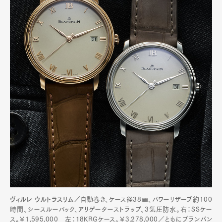
ヴィルレ ウルトラスリム／
自動巻き、ケース径38㎜、パワーリザーブ約100
時間、シースルーバック、アリゲーターストラップ、3気圧防水。右：SSケー
ス。￥1,595,000 左：18KRGケース。￥3,278,000／ともにブランパン