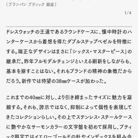
（ブランパン ブティック 銀座）
1/4
ドレスウォッチの王道であるラウンドケースに、懐中時計のハ
ンターケースから着想を得たダブルステップベゼルを特徴に
Art&Design
Watch
Fashion
Gourmet
Cars
する。端正なデザインはまさに「シックス・マスターピース」の
Product
Culture
Lifestyle
継承だ。昨年フルモデルチェンジといえる刷新をしながらも、
基本を崩すことはない。それもブランドの精神の象徴だから
だろう。新作では待望の38㎜ケースが加わった。
Pen Membership
Magazine
Official Columnist
About
これまでの40㎜に対し、より引き締まったサイズに魅力を凝
Contact
縮する。それも、誇示ではなく、抑制によって個性を表現して
きたコレクションらしい。その上でステンレス・スチールケース
に艶やかなサーモンカラーの文字盤を初めて採用し、ブティ
Pen Meet
ック限定ではイエローゴールドの針やインデックスを組み合