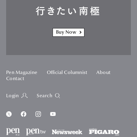
行きたい南極
Buy Now
Pen Magazine
Official Columnist
About
Contact
Login
Search