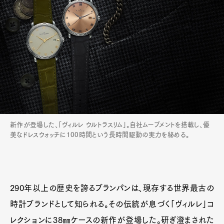
新作が登場した、「ヴィルレ ウルトラスリム」。自社ムーブメントを搭載し、優
美なドレスウォッチに100時間という長時間駆動の実力を秘める。
290年以上の歴史を誇るブランパンは、現存する世界最古の
時計ブランドとして知られる。その伝統が息づく「ヴィルレ」コ
レクションに38㎜ケースの新作が登場した。研ぎ澄まされた