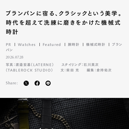
ブランパンに宿る、クラシックという美学。
時代を超えて洗練に磨きをかけた機械式
時計
PR
Watches
Featured
腕時計
機械式時計
ブラン
パン
2026.07.28
写真：渡邉宏基（LATERNE）
スタイリング：石川英次
（TABLEROCK STUDIO）
文：柴田 充
編集：倉持佑次
Share: