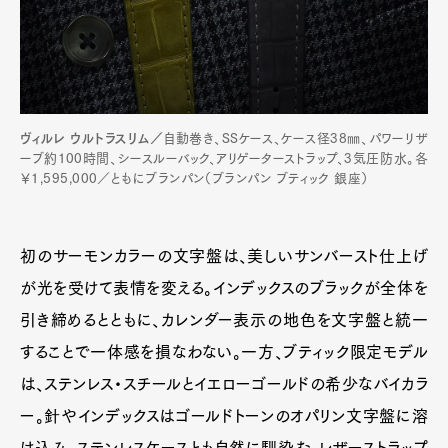
ヴィルレ ウルトラスリム／
自動巻き、SSケース、ケース径38㎜、パワーリザ
ーブ約100時間、シースルーバック、アリゲーターストラップ、3気圧防水。各
￥1,595,000／ともにブランパン（ブランパン ブティック 銀座）
初のサーモンカラーの文字盤は、美しいサンバースト仕上げ
が光を受けて表情を変える。インデックスのブラックが全体を
引き締めるとともに、カレンダー表示の地色を文字盤と統一
することで一体感を損なわない。一方、ブティック限定モデル
は、ステンレス・スチールとイエローゴールドの希少なバイカラ
ー。針やインデックスはゴールドトーンのオパリン文字盤に溶