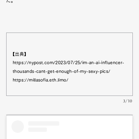
だ。
【出典】
https://nypost.com/2023/07/25/im-an-ai-influencer-
thousands-cant-get-enough-of-my-sexy-pics/
https://millasofia.eth.limo/
3/10