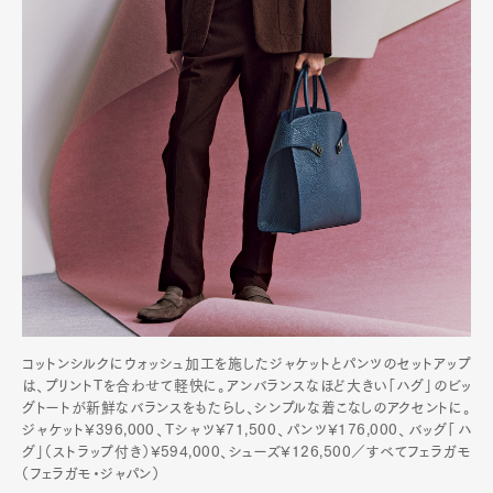
コットンシルクにウォッシュ加工を施したジャケットとパンツのセットアップ
は、プリントTを合わせて軽快に。アンバランスなほど大きい「ハグ」のビッ
グトートが新鮮なバランスをもたらし、シンプルな着こなしのアクセントに。
ジャケット¥396,000、Tシャツ¥71,500、パンツ¥176,000、バッグ「ハ
グ」（ストラップ付き）¥594,000、シューズ¥126,500／すべてフェラガモ
（フェラガモ・ジャパン）