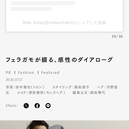
Milla Sofia(@millasofiafin)がシェアした投稿
10/10
フェラガモが綴る、感性のダイアローグ
PR
Fashion
Featured
2026.07.17
写真：田中雅也（トロン）
スタイリング：飯島朋子
ヘア：河野富
広
メイク：津田雅世（モッズヘア）
編集＆文：森田華代
Share: