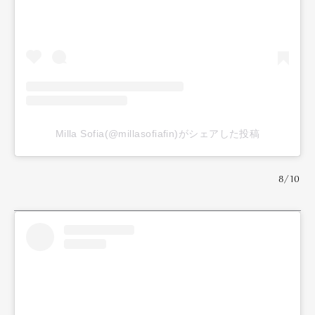
Art&Design
Watch
Fashion
Gourmet
Cars
Product
Culture
Lifestyle
Pen Membership
Magazine
Milla Sofia(@millasofiafin)がシェアした投稿
Official Columnist
About
Contact
8/10
Pen Meet
Pen international
Pen tw