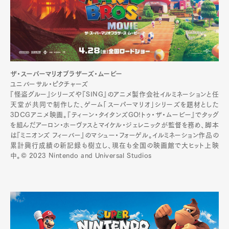
ザ・スーパーマリオブラザーズ・ムービー
ユニバーサル・ピクチャーズ
『怪盗グルー』シリーズや『SING』のアニメ製作会社イルミネーションと任
天堂が共同で制作した、ゲーム「スーパーマリオ」シリーズを題材とした
3DCGアニメ映画。『ティーン・タイタンズGO!トゥ・ザ・ムービー』でタッグ
を組んだアーロン・ホーヴァスとマイケル・ジェレニックが監督を務め、脚本
は『ミニオンズ フィーバー』のマシュー・フォーゲル。イルミネーション作品の
累計興行成績の新記録も樹立し、現在も全国の映画館で大ヒット上映
中。© 2023 Nintendo and Universal Studios