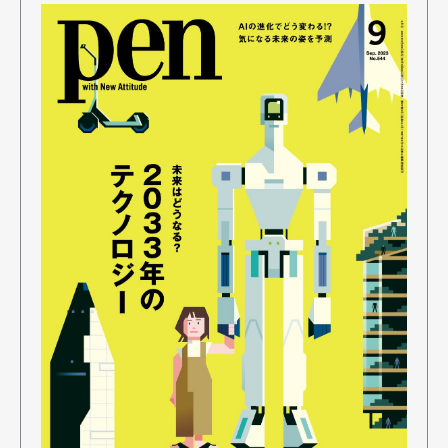
Art&Design
Watch
Fashion
Gourmet
Cars
Product
Culture
Lifestyle
Pen Membership
Magazine