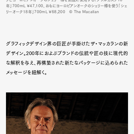
年」700mL ¥47,100、おもにヨーロピアンオークのシェリー樽を使う「シェ
リーオーク18年」700mL ¥68,200 © The Macallan
グラフィックデザイン界の巨匠が手掛けたザ・マッカランの新
デザイン。200年におよぶブランドの伝統や匠の技に現代的
な解釈を与え、再構築された新たなパッケージに込められた
メッセージを紐解く。