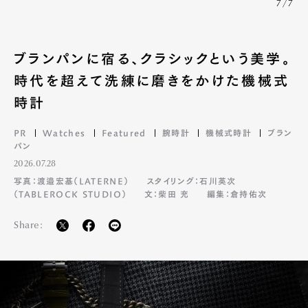
7/7
ブランパンに宿る、クラシックという美学。
時代を超えて洗練に磨きをかけた機械式
時計
PR
Watches
Featured
腕時計
機械式時計
ブラン
パン
2026.07.28
写真：渡邉宏基（LATERNE）
スタイリング：石川英次
（TABLEROCK STUDIO）
文：柴田 充
編集：倉持佑次
Share: