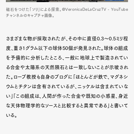
磁石をつけた「ソリ」による探索。@VeronicaDeLaCruzTV - YouTube
チャンネルのキャプチャ画像。
さまざまな物が採取されたが、その中に直径0.3～0.5ミリ程
度、重さ1グラム以下の球体50個が発見された。球体の組成
を予備的に分析したところ、一般に地球上で製造されてい
る合金や太陽系の天然隕石とは一致しないことが示唆され
た。ローブ教授も自身のブログに「ほとんどが鉄で、マグネシ
ウムとチタンは含有されているが、ニッケルは含まれていな
い」「この組成は、人間が作った合金や既知の小惑星、身近
な天体物理学的なソースと比較すると異常である」と書いて
いる。