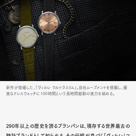
新作が登場した、「ヴィルレ ウルトラスリム」。自社ムーブメントを搭載し、優
美なドレスウォッチに100時間という長時間駆動の実力を秘める。
290年以上の歴史を誇るブランパンは、現存する世界最古の
時計ブランドとして知られる。その伝統が息づく「ヴィルレ」コ