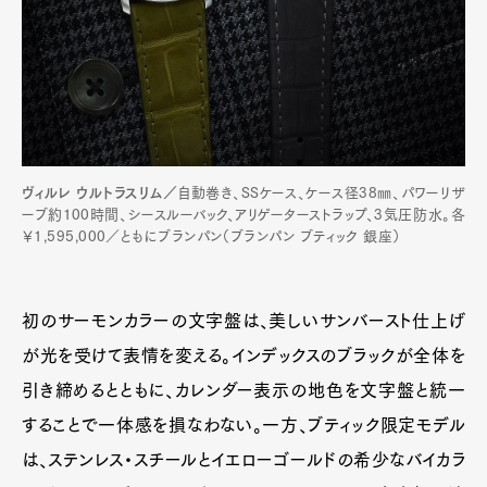
ヴィルレ ウルトラスリム／
自動巻き、SSケース、ケース径38㎜、パワーリザ
ーブ約100時間、シースルーバック、アリゲーターストラップ、3気圧防水。各
￥1,595,000／ともにブランパン（ブランパン ブティック 銀座）
初のサーモンカラーの文字盤は、美しいサンバースト仕上げ
が光を受けて表情を変える。インデックスのブラックが全体を
引き締めるとともに、カレンダー表示の地色を文字盤と統一
することで一体感を損なわない。一方、ブティック限定モデル
は、ステンレス・スチールとイエローゴールドの希少なバイカラ