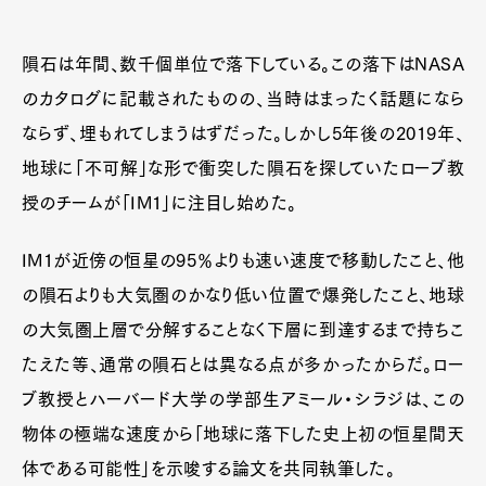
隕石は年間、数千個単位で落下している。この落下はNASA
のカタログに記載されたものの、当時はまったく話題になら
ならず、埋もれてしまうはずだった。しかし5年後の2019年、
地球に「不可解」な形で衝突した隕石を探していたローブ教
授のチームが「IM1」に注目し始めた。
IM1が近傍の恒星の95％よりも速い速度で移動したこと、他
の隕石よりも大気圏のかなり低い位置で爆発したこと、地球
の大気圏上層で分解することなく下層に到達するまで持ちこ
たえた等、通常の隕石とは異なる点が多かったからだ。ロー
ブ教授とハーバード大学の学部生アミール・シラジは、この
物体の極端な速度から「地球に落下した史上初の恒星間天
体である可能性」を示唆する論文を共同執筆した。