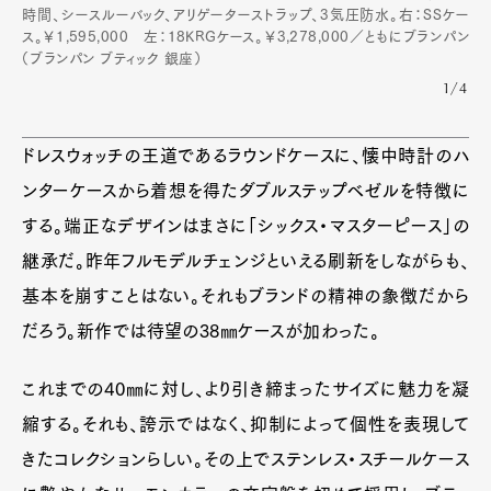
時間、シースルーバック、アリゲーターストラップ、3気圧防水。右：SSケー
ス。￥1,595,000 左：18KRGケース。￥3,278,000／ともにブランパン
（ブランパン ブティック 銀座）
1/4
ドレスウォッチの王道であるラウンドケースに、懐中時計のハ
ンターケースから着想を得たダブルステップベゼルを特徴に
する。端正なデザインはまさに「シックス・マスターピース」の
継承だ。昨年フルモデルチェンジといえる刷新をしながらも、
基本を崩すことはない。それもブランドの精神の象徴だから
だろう。新作では待望の38㎜ケースが加わった。
これまでの40㎜に対し、より引き締まったサイズに魅力を凝
縮する。それも、誇示ではなく、抑制によって個性を表現して
きたコレクションらしい。その上でステンレス・スチールケース