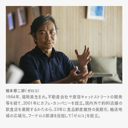
楠本修二郎（ゼロコ
）
1964年、福岡県生まれ。不動産会社や原宿キャットストリートの開発
等を経て、2001年にカフェ・カンパニーを設立。国内外で約80店舗の
飲食店を展開するかたわら、23年に食品鮮度維持の長期化、輸送地
域の広域化、フードロス削減を目指して「ゼロコ」を設立。