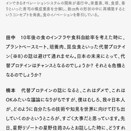
インできるオペレーションシステムの開発が進行中。栄養素、味、食感、香
りといった寿司の構成要素を分解し、数㎝角の形状の中に再構築すると
いうコンセプトを発表。食のイノベーションを牽引している。
田中
10年後の食のインフラや食料自給率を考えた時に、
プラントベースミート、培養肉、昆虫食といった代替プロテイ
ン（※8）の話は避けて通れません。日本の未来にとって、代
替プロテインはチャンスとなるのでしょうか? それとも危機と
なるのでしょうか?
楠本
代替プロテインの話になると、これはダメで、これは
OKみたいな議論になりがちですが、僕はむしろ、我々日本人
が、どのように自分たちの技術や知見を世界に向けて打ち出
していくのかというところが、すごく大事だと思っています。先
日、星野リゾートの星野佳路さんとお話しした時に、どうすれ