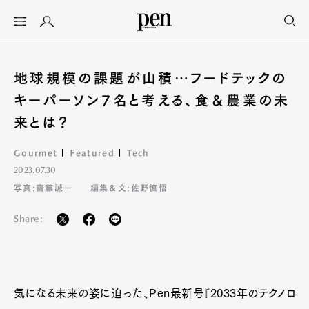
地球規模の課題が山積…フードテックの
キーパーソン7名と考える、食＆農業の未
来とは？
Gourmet
Featured
Tech
2023.07.30
写真:齋藤誠一
編集＆文:佐野慎悟
Share:
気になる未来の姿に迫った、Pen最新号『2033年のテクノロ