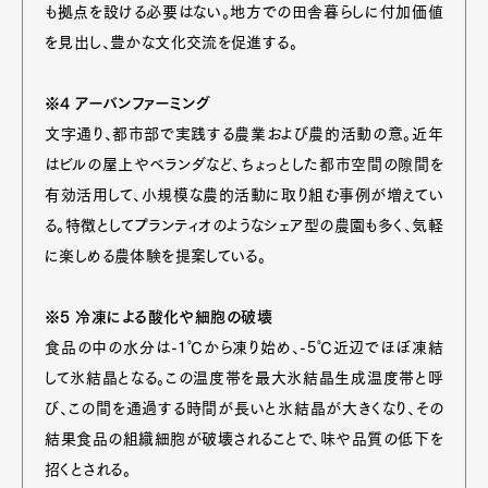
も拠点を設ける必要はない。地方での田舎暮らしに付加価値
を見出し、豊かな文化交流を促進する。
※4 アーバンファーミング
文字通り、都市部で実践する農業および農的活動の意。近年
はビルの屋上やベランダなど、ちょっとした都市空間の隙間を
有効活用して、小規模な農的活動に取り組む事例が増えてい
る。特徴としてプランティオのようなシェア型の農園も多く、気軽
に楽しめる農体験を提案している。
※5 冷凍による酸化や細胞の破壊
食品の中の水分は-1℃から凍り始め、-5℃近辺でほぼ凍結
して氷結晶となる。この温度帯を最大氷結晶生成温度帯と呼
び、この間を通過する時間が長いと氷結晶が大きくなり、その
結果食品の組織細胞が破壊されることで、味や品質の低下を
招くとされる。