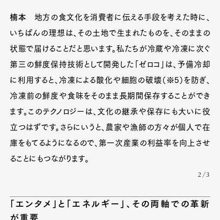
楠本
地方の食文化を消費者に伝える手段を考えた時に、
いちばんの理想は、その土地で生まれたものを、そのままの
状態で届けることだと思います。私たちが冷蔵や冷凍に次ぐ
第三の鮮度保持技術として開発した「ゼロコ」は、予備冷却
に利用すると、冷凍による酸化や細胞の破壊（※5）を防ぎ、
冷凍前の鮮度や食味をそのまま長期間保存することができ
ます。このテクノロジーは、文化の継承や保存にも大いに役
立つはずです。さらにいうと、農家や漁師の方々が個人で在
Art&Design
Watch
Fashion
庫をもてるようになるので、第一次産業の利益率を向上させ
Gourmet
Cars
ることにもつながります。
Product
Culture
Lifestyle
2/3
「エンタメ」と「エネルギー」、その両軸での革新
が重要
Pen Membership
Magazine