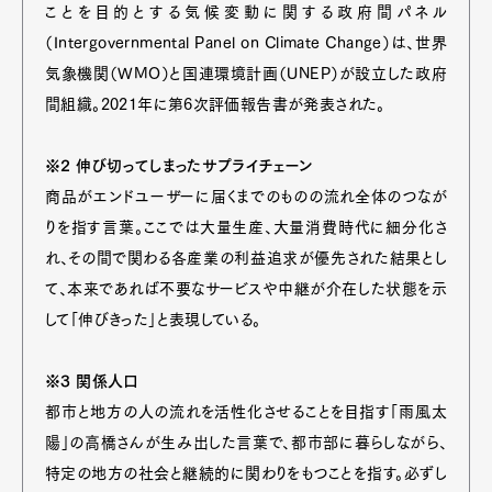
ことを目的とする気候変動に関する政府間パネル
（Intergovernmental Panel on Climate Change）は、世界
気象機関（WMO）と国連環境計画（UNEP）が設立した政府
間組織。2021年に第6次評価報告書が発表された。
※2 伸び切ってしまったサプライチェーン
商品がエンドユーザーに届くまでのものの流れ全体のつなが
りを指す言葉。ここでは大量生産、大量消費時代に細分化さ
れ、その間で関わる各産業の利益追求が優先された結果とし
て、本来であれば不要なサービスや中継が介在した状態を示
して「伸びきった」と表現している。
※3 関係人口
都市と地方の人の流れを活性化させることを目指す「雨風太
陽」の高橋さんが生み出した言葉で、都市部に暮らしながら、
特定の地方の社会と継続的に関わりをもつことを指す。必ずし