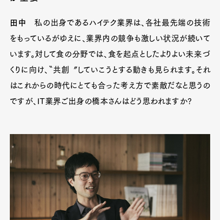
Official Columnist
About
Contact
田中
私の出身であるハイテク業界は、各社最先端の技術
をもっているがゆえに、業界内の競争も激しい状況が続いて
います。対して食の分野では、食を起点としたよりよい未来づ
Pen Meet
くりに向け、〝共創〞していこうとする動きも見られます。それ
はこれからの時代にとても合った考え方で素敵だなと思うの
Pen international
Pen tw
ですが、IT業界ご出身の橋本さんはどう思われますか?