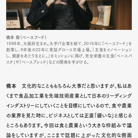
橋本 舜（ベースフード）
1988年、大阪府生まれ。大手IT企業を経て、2016年に「ベースフード」を
創業し、6年後の22年に東証グロース市場上場。「主食をイノベーション
し、健康をあたりまえに。」をミッションに掲げ、完全栄養の主食「ベースパ
スタ」や「ベースブレッド」などの開発を手がける。
橋本
文化的なことももちろん大事だと思いますが、私はあ
くまで食品加工業を先端技術産業として日本のリーディング
インダストリーにしていくことを目標にしているので、食や農業
の業界を見た時に、ビジネスとしては正直「緩いな」と感じる
ところもあります。今回は食と農業という大きな枠組みで議
論をしていますが、ここまで話題に上がった文化的な側面