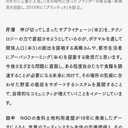
のセロン工業に入社。いまの時代に合ったプランターの再定義・再発
見を目指し、2015年に「プランティオ」を設立。
芹澤
伸び切ってしまったサプライチェーン（※2）を、テクノ
ロジーの力で直結させようとしているのが、ポケマルを通して
関係人口（※3）の創出を提唱する高橋さんや、都市生活者
にアーバンファーミング（※4）を提案する発想だと思います。
今後さまざまな問題に直面し、ある程度自分たちで食糧を調
達することが必要になる未来に向けて、その場所の気候に合
わせた野菜の栽培をサポートするシステムを展開すること
で、自律的なコミュニティが増えていくことをイメージしていま
す。
田中
NGOの食料土地利用連盟が19年に発表したデー
タによると、世界のフード・システム全体の市場価値と、その