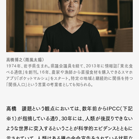
高橋博之（雨風太陽）
1974年、岩手県生まれ。県議会議員を経て、2013年に情報誌『東北食
べる通信』を創刊。16年、農家や漁師から直接食材を購入できるスマホ
アプリ「ポケットマルシェ」をスタート。特定の地域と継続的に関係を持つ
「関係人口」という言葉の考案者としても知られる。
高橋
課題という観点においては、数年前からIPCC（下記
※1）が指摘している通り、30年には、人類が後戻りできない
ような世界に突入するということが科学的エビデンスとともに
示されていて、人類はある種の余命宣告をされている状態な