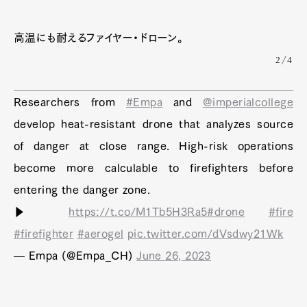
高温にも耐えるファイヤー・ドローン。
2/4
Researchers from
#Empa
and
@imperialcollege
develop heat-resistant drone that analyzes source
of danger at close range. High-risk operations
become more calculable to firefighters before
entering the danger zone.
▶
https://t.co/M1Tb5H3Ra5
#drone
#fire
#firefighter
#aerogel
pic.twitter.com/dVsdwy21Wk
— Empa (@Empa_CH)
June 26, 2023