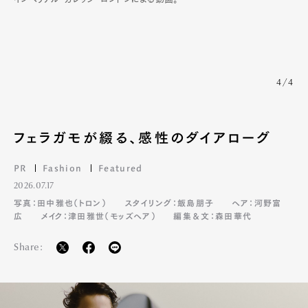
4/4
フェラガモが綴る、感性のダイアローグ
Art&Design
Watch
Fashion
PR
Fashion
Featured
Gourmet
Cars
2026.07.17
Product
Culture
Lifestyle
写真：田中雅也（トロン）
スタイリング：飯島朋子
ヘア：河野富
広
メイク：津田雅世（モッズヘア）
編集＆文：森田華代
Share:
Pen Membership
Magazine
Official Columnist
About
Contact