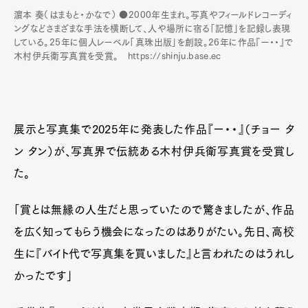
濵本 奏（はまもと・かなで） ●2000年生まれ。写真やフィールドレコーディ
ングなどさまざまな手法を横断して、人や場所に宿る「記憶」を記録し表現
している。25年に個人レーベル「真珠出版」を創設。26年に作品『ー・・』で
木村伊兵衛写真賞を受賞。 https://shinju.base.ec
展示と写真集で2025年に発表した作品『ー・・』（チョー タ
ン タン）が、写真界で伝統ある木村伊兵衛写真賞を受賞し
た。
「賞とは無縁の人生だと思っていたので驚きましたが、作品
を広く知ってもらう機会になったのはありがたい。先日、高校
生に『バイト代で写真集を買いました』と言われたのはうれし
かったです」