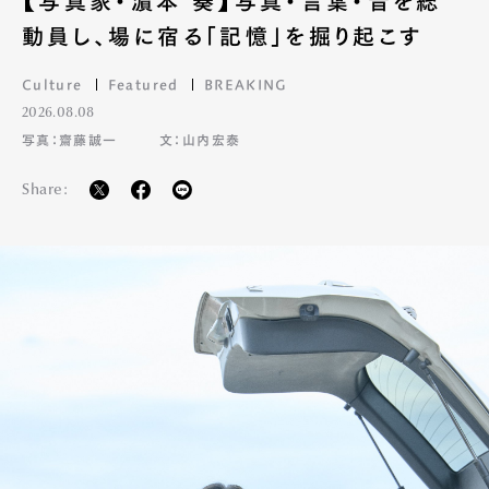
【写真家・濵本 奏】写真・言葉・音を総
動員し、場に宿る「記憶」を掘り起こす
Culture
Featured
BREAKING
2026.08.08
写真：齋藤誠一
文：山内宏泰
Share: