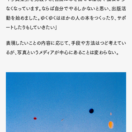
なくなっています。ならば自分でやるしかないと思い、出版活
Art&Design
Watch
Fashion
動を始めました。ゆくゆくはほかの人の本をつくったり、サポ
Gourmet
Cars
ートしたりもしていきたい」
Product
Culture
Lifestyle
表現したいことの内容に応じて、手段や方法はつど考えてい
るが、写真というメディアが中心にあることは変わらない。
Pen Membership
Magazine
Official Columnist
About
Contact
Pen Meet
Pen international
Pen tw