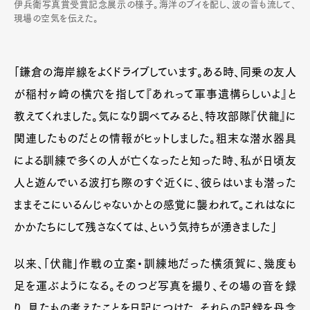
伊兵衛写真賞受賞記念展示の様子。海洋のブイを配し、波の音も流して、
現場の空気を伝えた。
「鎌倉の海岸線をよくドライブしています。ある時、同乗の友人
が稲村ヶ崎の横穴を指して『あれって軍事遺構らしいよ』と
教えてくれました。気になり調べてみると、特攻部隊『伏龍』に
関連したものだとの情報がヒットしました。粗末な潜水器具
による訓練で多くの人が亡くなったと知った時、私が日頃友
人と遊んでいる波打ち際のすぐ近くに、彼らはいまも潜った
ままそこにいるんじゃないかとの感覚に襲われて。これはなに
かかたちにして残さなくては、という気持ちが湧きました」
以来、「伏龍」作戦の立案・訓練地だった横須賀に、幾度も
足を運ぶようになる。そのつど写真を撮り、その場の音を録
り、見たもの考えたことを日記につけた。それらの記録を丹念