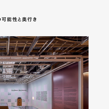
の可能性と奥行き
mbership
Magazine
Official Columnist
About
et
Pen international
Pen tw