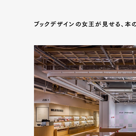
ブックデザインの女王が見せる、本
Pen Me
Pen Me