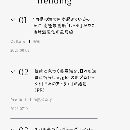
Trending
01
“南極の海で何が起きているの
Nº
か?” 南極観測船「しらせ」が見た
地球温暖化の最前線
Culture
南極
2026.08.03
02
伝統に息づく美意識を、日々の道
Nº
具に宿らせる。glo の新プロジェ
クト「日々のアトリエ」が始動
(PR)
Product
加熱式たばこ
2026.07.10
スバル新型「レヴォーグ レイバッ