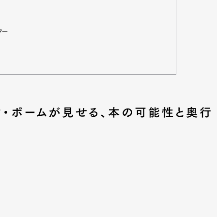
ター
マ・ボームが見せる、本の可能性と奥行
Art&Design
Watch
Fashion
ourmet
Cars
Product
Culture
Lifestyle