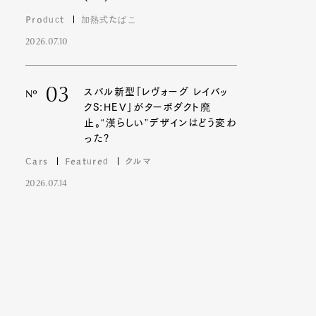
Product
加熱式たばこ
2026.07.10
03
スバル新型「レヴォーグ レイバッ
Nº
クS:HEV」がターボダクト廃
止。“漢らしい”デザインはどう変わ
った?
Cars
Featured
クルマ
2026.07.14