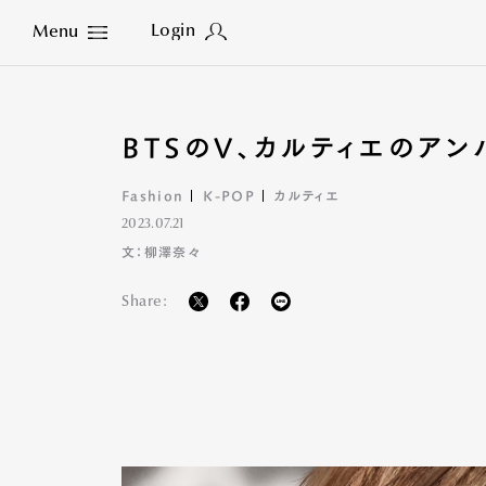
Login
Menu
Close
BTSのV、カルティエのア
Fashion
K-POP
カルティエ
2023.07.21
文：柳澤奈々
Share: