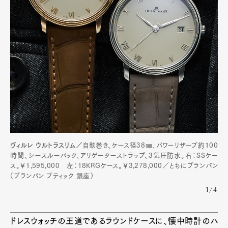
ヴィルレ ウルトラスリム／
自動巻き、ケース径38㎜、パワーリザーブ約100
Art&Design
Watch
Fashion
時間、シースルーバック、アリゲーターストラップ、3気圧防水。右：SSケー
Gourmet
Cars
ス。￥1,595,000 左：18KRGケース。￥3,278,000／ともにブランパン
（ブランパン ブティック 銀座）
Product
Culture
Lifestyle
1/4
ドレスウォッチの王道であるラウンドケースに、懐中時計のハ