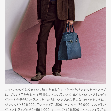
Art&Design
Watch
Fashion
Gourmet
Cars
Product
Culture
Lifestyle
Pen Membership
Magazine
Official Columnist
About
Contact
Pen Meet
コットンシルクにウォッシュ加工を施したジャケットとパンツのセットアップ
Pen international
Pen tw
は、プリントTを合わせて軽快に。アンバランスなほど大きい「ハグ」のビッ
グトートが新鮮なバランスをもたらし、シンプルな着こなしのアクセントに。
ジャケット¥396,000、Tシャツ¥71,500、パンツ¥176,000、バッグ「ハ
グ」（ストラップ付き）¥594,000、シューズ¥126,500／すべてフェラガモ