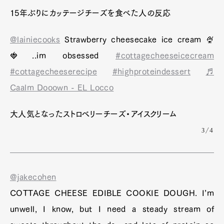
15年ぶりにカッテージチーズを食べた人の反応
@lainiecooks
Strawberry cheesecake ice cream 🍨
🍓..im obsessed
#cottagecheeseicecream
#cottagecheeserecipe
#highproteindessert
♬
Caalm Dooown - EL Locco
大人気となったストロベリーチーズ・アイスクリーム
3/4
@jakecohen
COTTAGE CHEESE EDIBLE COOKIE DOUGH. I’m
unwell, I know, but I need a steady stream of