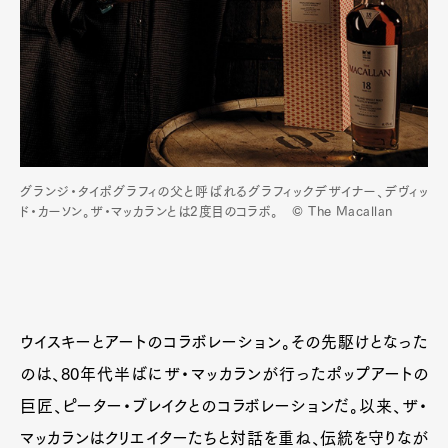
Art&Design
Watch
Fashion
Gourmet
Cars
Product
Culture
Lifestyle
グランジ・タイポグラフィの父と呼ばれるグラフィックデザイナー、デヴィッ
ド・カーソン。ザ・マッカランとは2度目のコラボ。 © The Macallan
Pen Membership
Magazine
Official Columnist
About
Contact
ウイスキーとアートのコラボレーション。その先駆けとなった
Pen Meet
のは、80年代半ばにザ・マッカランが行ったポップアートの
巨匠、ピーター・ブレイクとのコラボレーションだ。以来、ザ・
Pen international
Pen tw
マッカランはクリエイターたちと対話を重ね、伝統を守りなが