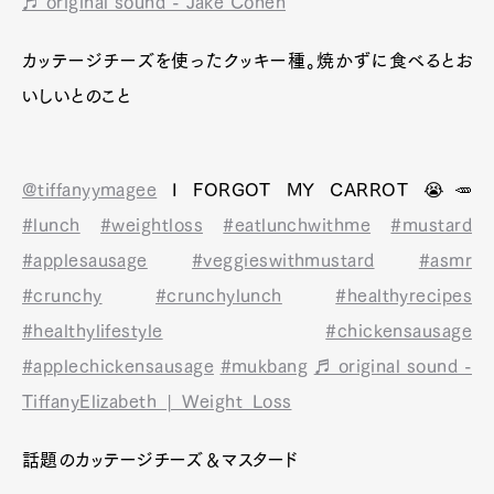
♬ original sound - Jake Cohen
カッテージチーズを使ったクッキー種。焼かずに食べるとお
いしいとのこと
@tiffanyymagee
I FORGOT MY CARROT 😭🥕
#lunch
#weightloss
#eatlunchwithme
#mustard
#applesausage
#veggieswithmustard
#asmr
#crunchy
#crunchylunch
#healthyrecipes
#healthylifestyle
#chickensausage
#applechickensausage
#mukbang
♬ original sound -
TiffanyElizabeth | Weight Loss
話題のカッテージチーズ＆マスタード