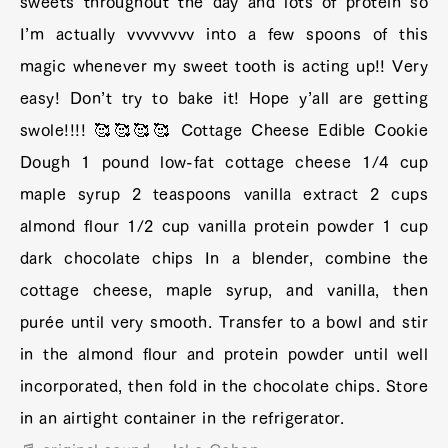
sweets throughout the day and lots of protein so
I’m actually vvvvvvvv into a few spoons of this
magic whenever my sweet tooth is acting up!! Very
easy! Don’t try to bake it! Hope y’all are getting
swole!!!! 🥰🥰🥰🥰 Cottage Cheese Edible Cookie
Dough 1 pound low-fat cottage cheese 1/4 cup
maple syrup 2 teaspoons vanilla extract 2 cups
almond flour 1/2 cup vanilla protein powder 1 cup
dark chocolate chips In a blender, combine the
cottage cheese, maple syrup, and vanilla, then
purée until very smooth. Transfer to a bowl and stir
in the almond flour and protein powder until well
incorporated, then fold in the chocolate chips. Store
in an airtight container in the refrigerator.