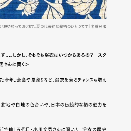
如く咲き誇っております。夏の代表的な総柄のひとつです『老舗呉服
...。しかし、そもそも浴衣はいつからあるの？ スタ
男さんに聞く＞
た今年。会食や夏祭りなど、浴衣を着るチャンスも増え
、紺地や白地の色合いや、日本の伝統的な柄の魅力を
舗「竺仙」五代目・小川文男さんに聞いた、浴衣の歴史