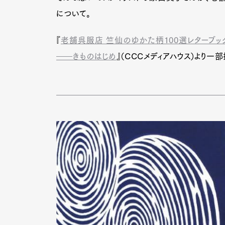
について。
『
老舗呉服店 竺仙のゆかた柄100選レターブッ
――きものはじめ
』（CCCメディアハウス）より一