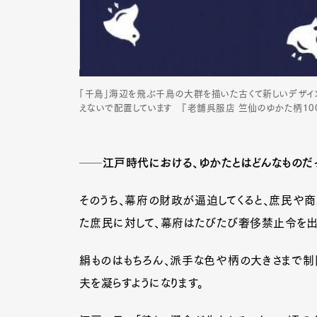
「千鳥」海辺を飛ぶ千鳥の大群を描いた古くて新しいデザイ
えないで配置しています 『老舗呉服店 竺仙のゆかた柄100
──江戸時代における、ゆかたとはどんなものだ
そのうち、幕府の財政が逼迫してくると、庶民や商
た庶民に対して、幕府はたびたび奢侈禁止令を出
絹ものはもちろん、派手な色や柄の大きさまで制
夫を凝らすようになります。