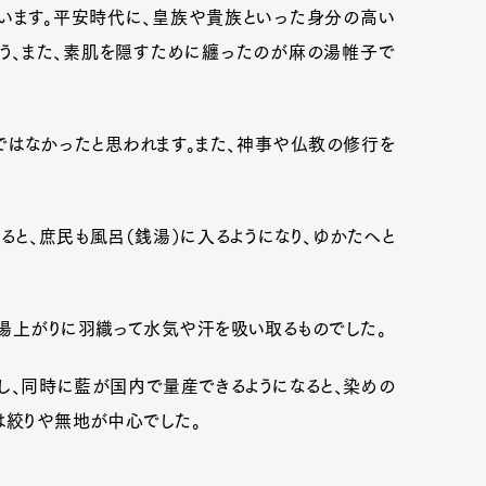
います。平安時代に、皇族や貴族といった身分の高い
う、また、素肌を隠すために纏ったのが麻の湯帷子で
mbership
Magazine
Official Columnist
About
ではなかったと思われます。また、神事や仏教の修行を
et
Pen international
Pen tw
と、庶民も風呂（銭湯）に入るようになり、ゆかたへと
に湯上がりに羽織って水気や汗を吸い取るものでした。
し、同時に藍が国内で量産できるようになると、染めの
は絞りや無地が中心でした。