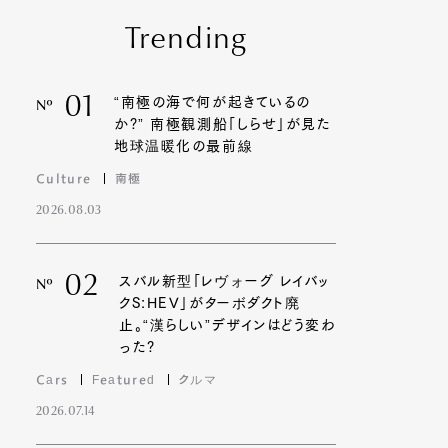
Trending
01
“南極の海で何が起きているの
Nº
か?” 南極観測船「しらせ」が見た
地球温暖化の最前線
Culture
南極
2026.08.03
02
スバル新型「レヴォーグ レイバッ
Nº
クS:HEV」がターボダクト廃
止。“漢らしい”デザインはどう変わ
った?
Cars
Featured
クルマ
2026.07.14