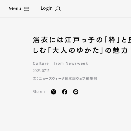
Login
Menu
Close
浴衣には江戸っ子の「粋」と
しむ「大人のゆかた」の魅力
Culture
from Newsweek
2023.07.15
文：ニューズウィーク日本版ウェブ編集部
Share: