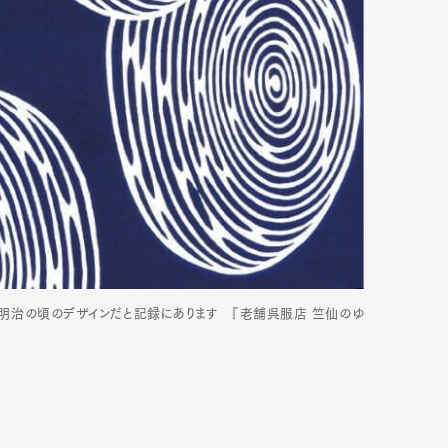
。明治の頃のデザインだと記録にあります 『老舗呉服店 竺仙のゆ
Art&Design
Watch
Fashion
ourmet
Cars
Product
Culture
Lifestyle