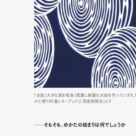
「水紋」大きな渦を程良く配置し綺麗な水紋を作っています
かた柄100選レターブック』（芸術新聞社）より
G
──そもそも、ゆかたの始まりは何でしょうか