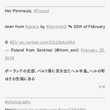
Hel Peninsula,
#Poland
seen from
#space
by
#Sentinel2
🛰️ 23th of February
©
#EU
pic.twitter.com/EGs3b4uVR4
— Poland from Sentinel (@from_sen)
February 25,
2019
ポーランドの北部、バルト海に突き出たヘル半島。ヘルの町
はその先端にある
3/8
#photography
Hel
#Poland
pic.twitter.com/6gcwCHbYPH