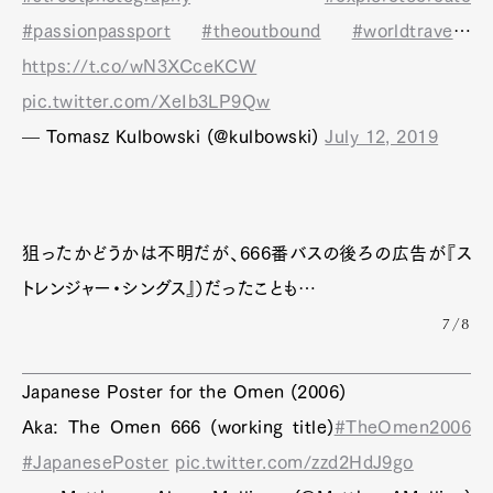
#passionpassport
#theoutbound
#worldtrave
…
https://t.co/wN3XCceKCW
pic.twitter.com/XeIb3LP9Qw
— Tomasz Kulbowski (@kulbowski)
July 12, 2019
狙ったかどうかは不明だが、666番バスの後ろの広告が『ス
トレンジャー・シングス』）だったことも…
7/8
Japanese Poster for the Omen (2006)
Aka: The Omen 666 (working title)
#TheOmen2006
#JapanesePoster
pic.twitter.com/zzd2HdJ9go