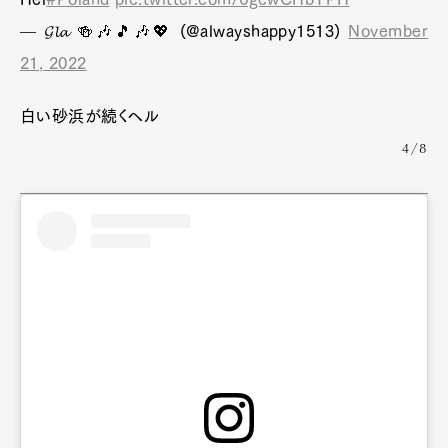
— 𝓖𝓵𝓪 🍻🎶🎵🎶💖 (@alwayshappy1513)
November
21, 2022
白い砂浜が続くヘル
4/8