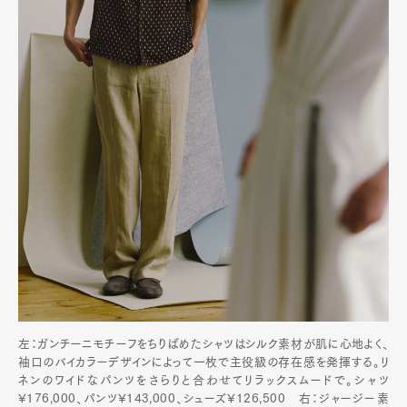
左：ガンチーニモチーフをちりばめたシャツはシルク素材が肌に心地よく、
袖口のバイカラーデザインによって一枚で主役級の存在感を発揮する。リ
ネンのワイドなパンツをさらりと合わせてリラックスムードで。シャツ
¥176,000、パンツ¥143,000、シューズ¥126,500 右：ジャージー素