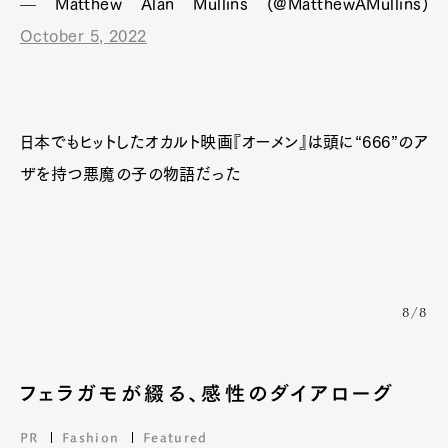
— Matthew Alan Mullins (@MatthewAMullins)
October 5, 2022
Art&Design
Watch
Fashion
Gourmet
Cars
日本でもヒットしたオカルト映画『オーメン』は頭に“666”のア
Product
Culture
Lifestyle
ザを持つ悪魔の子の物語だった
Pen Membership
Magazine
Official Columnist
About
Contact
8/8
フェラガモが綴る、感性のダイアローグ
Pen Meet
PR
Fashion
Featured
Pen international
Pen tw