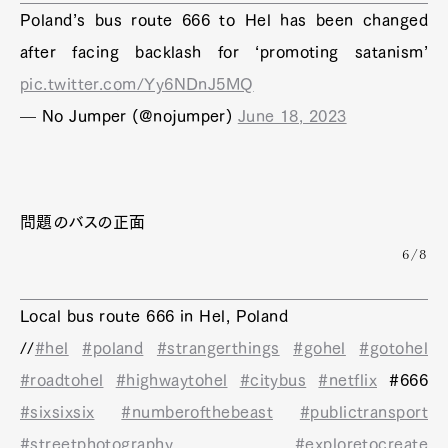
Poland’s bus route 666 to Hel has been changed
after facing backlash for ‘promoting satanism’
pic.twitter.com/Yy6NDnJ5MQ
— No Jumper (@nojumper)
June 18, 2023
問題のバスの正面
6/8
Local bus route 666 in Hel, Poland
//
#hel
#poland
#strangerthings
#gohel
#gotohel
#roadtohel
#highwaytohel
#citybus
#netflix
#666
#sixsixsix
#numberofthebeast
#publictransport
#streetphotography
#exploretocreate