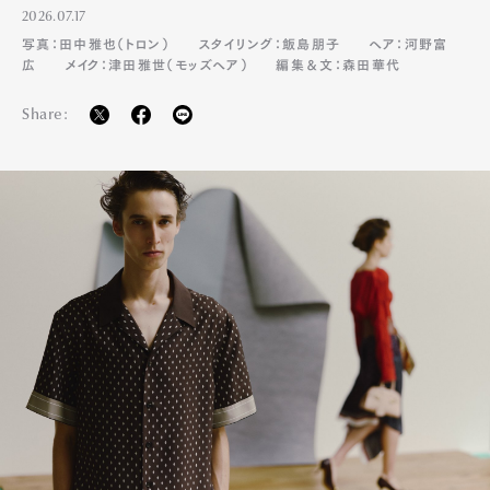
2026.07.17
写真：田中雅也（トロン）
スタイリング：飯島朋子
ヘア：河野富
広
メイク：津田雅世（モッズヘア）
編集＆文：森田華代
Share: