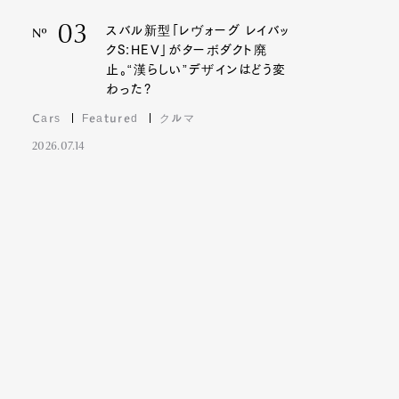
03
スバル新型「レヴォーグ レイバッ
Nº
クS:HEV」がターボダクト廃
止。“漢らしい”デザインはどう変
わった?
Cars
Featured
クルマ
2026.07.14