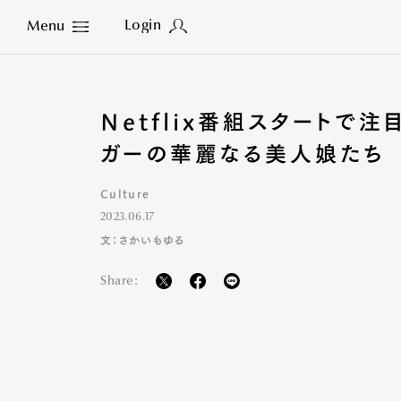
Login
Menu
Close
Netflix番組スタートで
ガーの華麗なる美人娘たち
Culture
2023.06.17
文：さかいもゆる
Share: