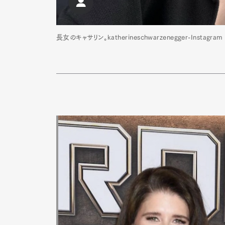
長女のキャサリン。katherineschwarzenegger-Instagram
Pen Me
Pen Me