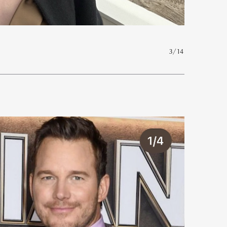
mbership
Magazine
Official Columnist
About
3/14
et
Pen international
Pen tw