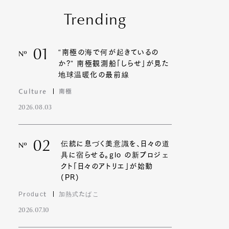
Trending
01
“南極の海で何が起きているの
Nº
か?” 南極観測船「しらせ」が見た
地球温暖化の最前線
Culture
南極
2026.08.03
02
伝統に息づく美意識を、日々の道
Nº
具に宿らせる。glo の新プロジェ
クト「日々のアトリエ」が始動
(PR)
Product
加熱式たばこ
2026.07.10