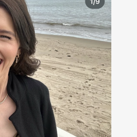
Art&Design
Watch
Fashion
ourmet
Cars
Product
Culture
Lifestyle