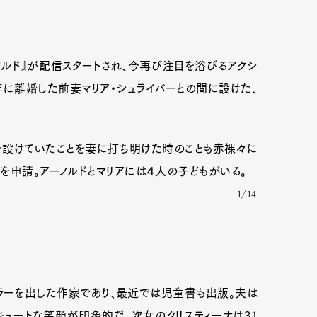
アーノルド』が配信スタートされ、今再び注目を浴びるアクシ
21年に離婚した前妻マリア・シュライバーとの間に設けた、
を設けていたことを妻に打ち明けた時のことも赤裸々に
を申請。アーノルドとマリアには４人の子どもがいる。
1/14
ラーを出した作家であり、最近では児童書も出版。夫は
キュートな笑顔が印象的だ。次女のクリスティーナは31