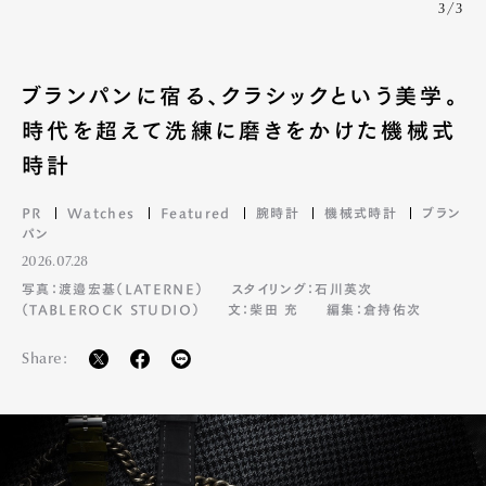
3/3
ブランパンに宿る、クラシックという美学。
時代を超えて洗練に磨きをかけた機械式
時計
PR
Watches
Featured
腕時計
機械式時計
ブラン
パン
2026.07.28
写真：渡邉宏基（LATERNE）
スタイリング：石川英次
Art&Design
Watch
Fashion
（TABLEROCK STUDIO）
文：柴田 充
編集：倉持佑次
Gourmet
Cars
Share:
Product
Culture
Lifestyle
Pen Membership
Magazine