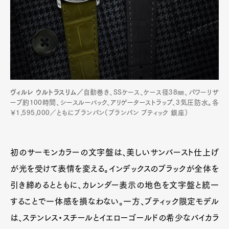
ヴィルレ ウルトラスリム／
自動巻き、SSケース、ケース径38㎜、パワーリザ
ーブ約100時間、シースルーバック、アリゲーターストラップ、3気圧防水。各
￥1,595,000／ともにブランパン（ブランパン ブティック 銀座）
初のサーモンカラーの文字盤は、美しいサンバースト仕上げ
が光を受けて表情を変える。インデックスのブラックが全体を
引き締めるとともに、カレンダー表示の地色を文字盤と統一
することで一体感を損なわない。一方、ブティック限定モデル
は、ステンレス・スチールとイエローゴールドの希少なバイカラ