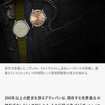
Official Columnist
About
Contact
Pen Meet
Pen international
Pen tw
新作が登場した、「ヴィルレ ウルトラスリム」。自社ムーブメントを搭載し、優
美なドレスウォッチに100時間という長時間駆動の実力を秘める。
290年以上の歴史を誇るブランパンは、現存する世界最古の