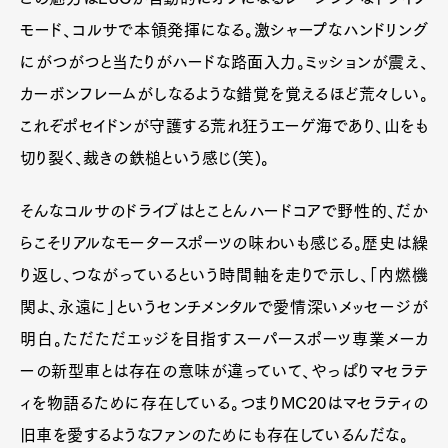
モード、コルサで本領発揮になる。激シャープなハンドリング
にがつがつと当たりがハードな路面入力。ミッションが震え、
カーボンフレームがしなるような錯覚を覚えるほど荒々しい。
これぞポセイドンが守護する荒れ狂うエーゲ海であり、山をも
切り裂く、裁きの鉄槌という感じ(笑)。
そんなコルサのドライブはとことんハードコアで野性的、だか
らこそリアルなモータースポーツの味わいも感じる。歴史は繰
り返し、つながっているという時間軸を走りで示し、「内燃機
関よ、永遠に」というセンチメンタルで愛情深いメッセージが
明白。ただただエッジを目指すスーパースポーツ専業メーカ
ーの新型車とは存在の意味が違っていて、やっぱりマセラテ
ィを物語るために存在している。つまりMC20はマセラティの
旧車を愛するようなファンのためにも存在しているんだな。