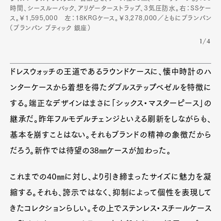
時間、シースルーバック、アリゲーターストラップ、3気圧防水。右：SSケー
ス。￥1,595,000 左：18KRGケース。￥3,278,000／ともにブランパン
（ブランパン ブティック 銀座）
1/4
ドレスウォッチの王道であるラウンドケースに、懐中時計のハ
ンターケースから着想を得たダブルステップベゼルを特徴に
する。端正なデザインはまさに「シックス・マスターピース」の
継承だ。昨年フルモデルチェンジといえる刷新をしながらも、
基本を崩すことはない。それもブランドの精神の象徴だから
だろう。新作では待望の38㎜ケースが加わった。
これまでの40㎜に対し、より引き締まったサイズに魅力を凝
縮する。それも、誇示ではなく、抑制によって個性を表現して
きたコレクションらしい。その上でステンレス・スチールケース