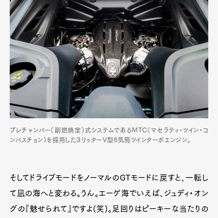
プレチャンバー（副燃焼室）式システムであるMTC（マセラティ・ツイン・コ
ンバスチョン）を採用した３リッターV型6気筒ツインターボエンジン。
そしてドライブモードをノーマルのGTモードに戻すと、一転し
て凪の海へと変わる。うん。エーゲ海でいえば、ジュディ・オン
グの『魅せられて』ですよ(笑)。足回りはピーキーな当たりの