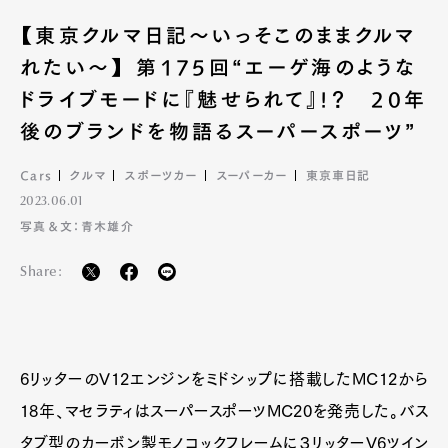
【東京クルマ日記〜いっそこのままクルマ
れたい〜】 第175回“エーゲ海のような
ドライブモードに『魅せられて』!？ 20年
後のブランドを物語るスーパースポーツ”
Cars
クルマ
スポーツカー
スーパーカー
東京車日記
2023.06.01
写真＆文：青木雄介
Share:
6リッターのV12エンジンをミドシップに搭載したMC12から
18年、マセラティはスーパースポーツMC20を発売した。バス
タブ型のカーボン製モノコックフレームに３リッターV6ツイン