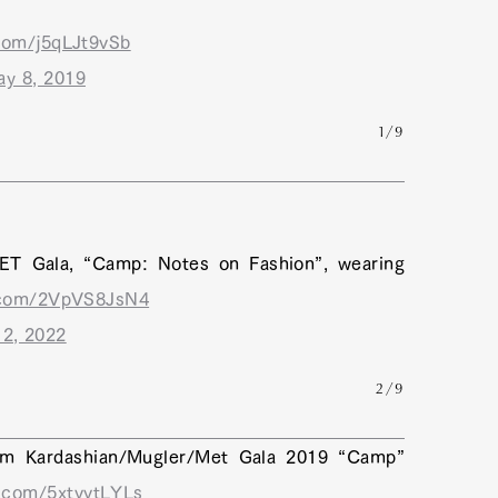
.com/j5qLJt9vSb
ay 8, 2019
1/9
ET Gala, “Camp: Notes on Fashion”, wearing
r.com/2VpVS8JsN4
2, 2022
2/9
Kim Kardashian/Mugler/Met Gala 2019 “Camp”
r.com/5xtvvtLYLs