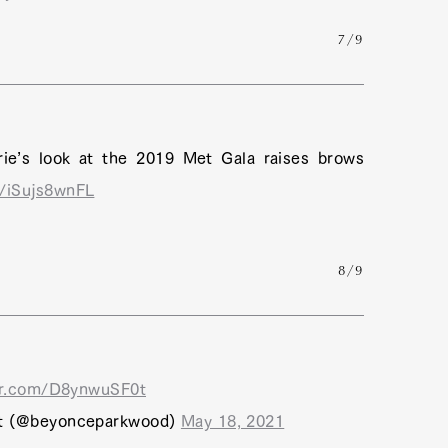
7/9
rie’s look at the 2019 Met Gala raises brows
m/iSujs8wnFL
8/9
Art&Design
Watch
Fashion
ourmet
Cars
Product
Culture
ter.com/D8ynwuSF0t
nt (@beyonceparkwood)
May 18, 2021
Lifestyle