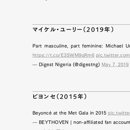
マイケル・ユーリー（2019年）
Part masculine, part feminine: Michael U
https://t.co/E3SWM9qRm6
pic.twitter.co
— Digest Nigeria (@digestng)
May 7, 2019
ビヨンセ（2015年）
G
Beyoncé at the Met Gala in 2015
pic.twit
— BEYTHOVEN | non-affiliated fan accou