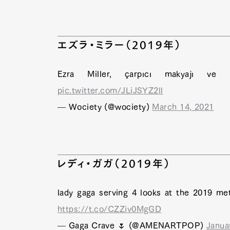
エズラ・ミラー（2019年）
Ezra Miller, çarpıcı makyajı ve 
pic.twitter.com/JLiJSYZ2ll
— Wociety (@wociety)
March 14, 2021
レディ・ガガ（2019年）
lady gaga serving 4 looks at the 2019 me
https://t.co/CZZiv0MgGD
— Gaga Crave 🌷 (@AMENARTPOP)
Janua