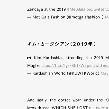
Zendaya at the 2019
#MetGala
pic.twitter
— Met Gala Fashion (@metgalafashion_)
M
キム・カーダシアン（2019年）
📸 Kim Kardashian attending the 2019 M
Mugler
https://t.co/tyzx8h1xWj
pic.twitte
— Kardashian World (@KUWTKWorld)
May 
And lastly, the corset worn under the 
latex dress…WHICH SHE LOST
pic.twitte