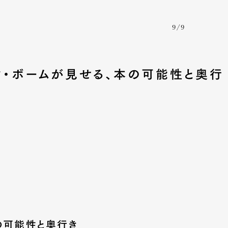
9/9
mbership
Magazine
Official Columnist
About
マ・ボームが見せる、本の可能性と奥行
et
Pen international
Pen tw
の可能性と奥行き