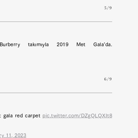
5/9
Burberry takımıyla 2019 Met Gala’da.
6/9
t gala red carpet
pic.twitter.com/DZgQLQXIt8
ry 11, 2023