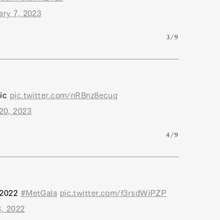
ary 7, 2023
3/9
nic
pic.twitter.com/nRBnz8ecuq
20, 2023
4/9
e 2022
#MetGala
pic.twitter.com/f3rsdWiPZP
, 2022