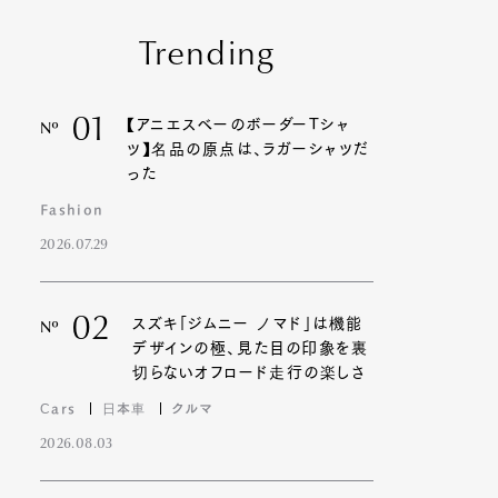
Trending
01
【アニエスベーのボーダーTシャ
Nº
ツ】名品の原点は、ラガーシャツだ
った
Fashion
2026.07.29
02
スズキ「ジムニー ノマド」は機能
Nº
デザインの極、見た目の印象を裏
切らないオフロード走行の楽しさ
Cars
日本車
クルマ
2026.08.03