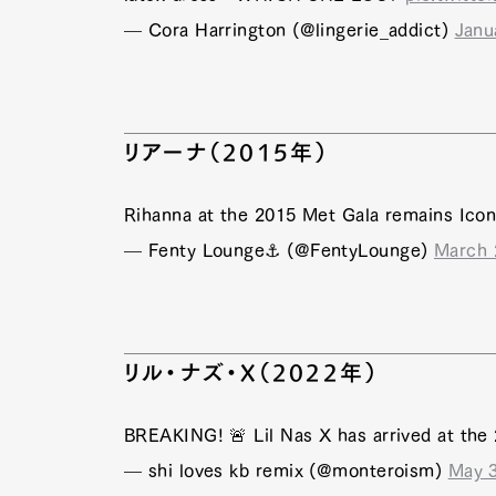
— Cora Harrington (@lingerie_addict)
Janu
リアーナ（2015年）
Rihanna at the 2015 Met Gala remains Ico
— Fenty Lounge⚓️ (@FentyLounge)
March 
リル・ナズ・X（2022年）
BREAKING! 🚨 Lil Nas X has arrived at th
— shi loves kb remix (@monteroism)
May 3