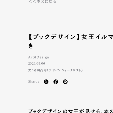
＜＜本文に戻る
Pen Me
【ブックデザイン】女王イル
き
Pen Me
Art&Design
2026.08.06
文：猪飼尚司（デザインジャーナリスト）
Share:
ブックデザインの女王が見せる、本