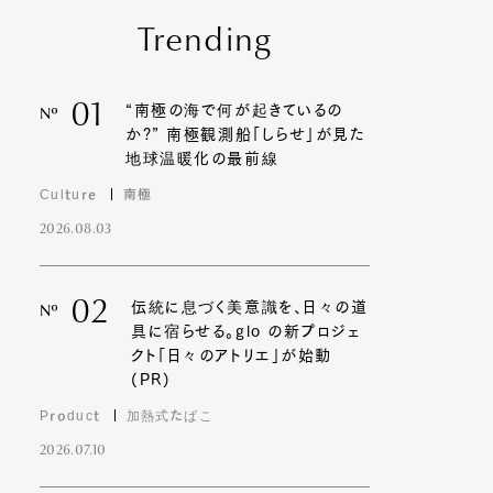
Trending
01
“南極の海で何が起きているの
Nº
か?” 南極観測船「しらせ」が見た
地球温暖化の最前線
Culture
南極
2026.08.03
02
伝統に息づく美意識を、日々の道
Nº
具に宿らせる。glo の新プロジェ
クト「日々のアトリエ」が始動
(PR)
Product
加熱式たばこ
2026.07.10