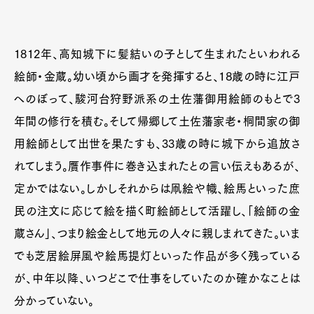
1812年、高知城下に髪結いの子として生まれたといわれる
絵師・金蔵。幼い頃から画才を発揮すると、18歳の時に江戸
へのぼって、駿河台狩野派系の土佐藩御用絵師のもとで3
年間の修行を積む。そして帰郷して土佐藩家老・桐間家の御
用絵師として出世を果たすも、33歳の時に城下から追放さ
れてしまう。贋作事件に巻き込まれたとの言い伝えもあるが、
定かではない。しかしそれからは凧絵や幟、絵馬といった庶
民の注文に応じて絵を描く町絵師として活躍し、「絵師の金
蔵さん」、つまり絵金として地元の人々に親しまれてきた。いま
でも芝居絵屏風や絵馬提灯といった作品が多く残っている
が、中年以降、いつどこで仕事をしていたのか確かなことは
分かっていない。