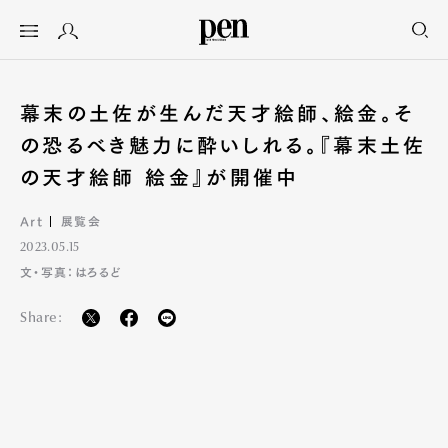
幕末の土佐が生んだ天才絵師、絵金。そ
の恐るべき魅力に酔いしれる。『幕末土佐
の天才絵師 絵金』が開催中
Art
展覧会
2023.05.15
文・写真：はろるど
Share: