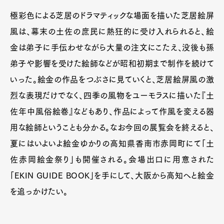
極彩色による芝居のドラマティックな場面を描いた芝居絵屏
風は、幕末の土佐の庶民に熱狂的に受け入れられると、絵
金は弟子に手伝わせながら大量の注文にこたえ、没後も孫
弟子や影響を受けた絵師などが昭和初期まで制作を続けて
いった。絵金の作品をつぶさに見ていくと、芝居絵屏風の激
烈な表現だけでなく、四季の風物をユーモラスに描いた『土
佐年中風俗絵巻』などもあり、作品によって作風を変える器
用な絵師ということも分かる。なお今回の展覧会を終えると、
夏にはいよいよ絵金ゆかりの高知県香南市赤岡町にて「土
佐赤岡絵金祭り」も開催される。会場出口に用意された
「EKIN GUIDE BOOK」を手にして、大阪から高知へと絵金
を追っかけたい。