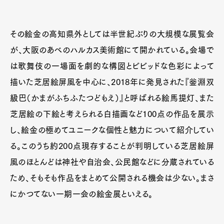
その絵金の高知県外としては半世紀ぶりの大規模な展覧会
が、大阪のあべのハルカス美術館にて開かれている。会場で
は歌舞伎の一場面を劇的な構図とビビッドな色彩によって
描いた芝居絵屏風を中心に、2018年に発見された『釡淵双
級巴（かまがふちふたつどもえ）』と呼ばれる絵馬提灯、また
芝居絵の下絵と考えられる白描画など100点の作品を展示
し、絵金の極めてユニークな個性と魅力について紹介してい
る。このうち約200点現存することが判明している芝居絵屏
風のほとんどは神社や自治会、公民館などに分蔵されている
ため、そもそも作品をまとめて公開される機会は少ない。まさ
にかつてない一期一会の絵金展といえる。