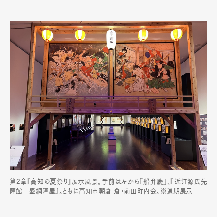
第2章『高知の夏祭り』展示風景。手前は左から『船弁慶』、『近江源氏先
陣館 盛綱陣屋』。ともに高知市朝倉 倉・前田町内会。※通期展示