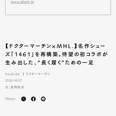
www.aham.jp
【ドクターマーチン×MHL.】名作シュー
ズ「1461」を再構築。待望の初コラボが
生み出した、“長く履く”ための一足
Fashion
ドクターマーチン
2026.08.07
文：倉持佑次
Art&Design
Watch
Fashion
Share:
Gourmet
Cars
Product
Culture
Lifestyle