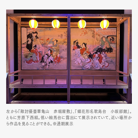
左から『敵討優曇華亀山 赤堀屋敷』、『蝶花形名歌島台 小坂部館』。
ともに芳原下西組。低い絵馬台に露出にて展示されていて、近い場所か
ら作品を見ることができる。※通期展示