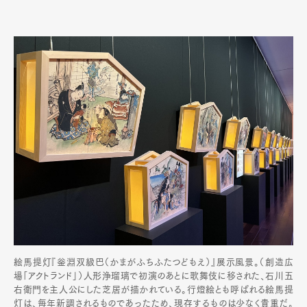
絵馬提灯『釡淵双級巴（かまがふちふたつどもえ）』展示風景。（創造広
場「アクトランド」）人形浄瑠璃で初演のあとに歌舞伎に移された、石川五
右衛門を主人公にした芝居が描かれている。行燈絵とも呼ばれる絵馬提
灯は、毎年新調されるものであったため、現存するものは少なく貴重だ。