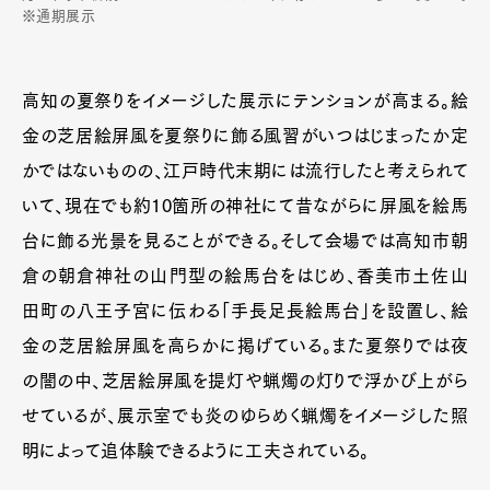
※通期展示
高知の夏祭りをイメージした展示にテンションが高まる。絵
金の芝居絵屏風を夏祭りに飾る風習がいつはじまったか定
かではないものの、江戸時代末期には流行したと考えられて
いて、現在でも約10箇所の神社にて昔ながらに屏風を絵馬
台に飾る光景を見ることができる。そして会場では高知市朝
倉の朝倉神社の山門型の絵馬台をはじめ、香美市土佐山
田町の八王子宮に伝わる「手長足長絵馬台」を設置し、絵
金の芝居絵屏風を高らかに掲げている。また夏祭りでは夜
の闇の中、芝居絵屏風を提灯や蝋燭の灯りで浮かび上がら
せているが、展示室でも炎のゆらめく蝋燭をイメージした照
明によって追体験できるように工夫されている。