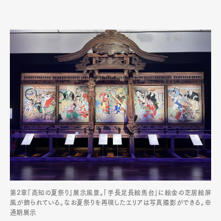
第2章『高知の夏祭り』展示風景。「手長足長絵馬台」に絵金の芝居絵屏
風が飾られている。なお夏祭りを再現したエリアは写真撮影ができる。※
通期展示