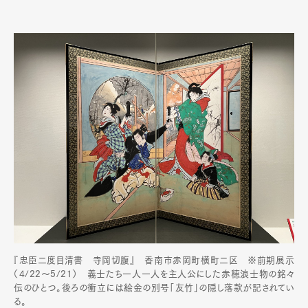
『忠臣二度目清書 寺岡切腹』 香南市赤岡町横町二区 ※前期展示
（4/22～5/21） 義士たち一人一人を主人公にした赤穂浪士物の銘々
伝のひとつ。後ろの衝立には絵金の別号「友竹」の隠し落款が記されてい
る。