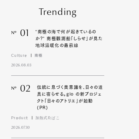
Trending
01
“南極の海で何が起きているの
Nº
か?” 南極観測船「しらせ」が見た
地球温暖化の最前線
Culture
南極
2026.08.03
02
伝統に息づく美意識を、日々の道
Nº
具に宿らせる。glo の新プロジェ
クト「日々のアトリエ」が始動
(PR)
Product
加熱式たばこ
2026.07.10