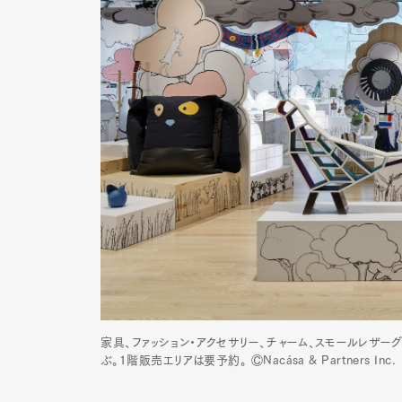
家具、ファッション・アクセサリー、チャーム、スモールレザ
ぶ。1階販売エリアは要予約。 ⒸNacása & Partners Inc.