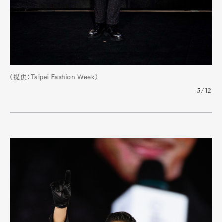
（提供：Taipei Fashion Week）
5/12
Art&Design
Watch
Fashion
Gourmet
Cars
Product
Culture
Lifestyle
Pen Membership
Magazine