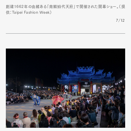
創建1662年の由緒ある「南鯤鯓代天府」で開催された開幕ショー。（提
供：Taipei Fashion Week）
7/12