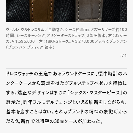
ヴィルレ ウルトラスリム／
自動巻き、ケース径38㎜、パワーリザーブ約100
時間、シースルーバック、アリゲーターストラップ、3気圧防水。右：SSケー
ス。￥1,595,000 左：18KRGケース。￥3,278,000／ともにブランパン
（ブランパン ブティック 銀座）
1/4
ドレスウォッチの王道であるラウンドケースに、懐中時計のハ
ンターケースから着想を得たダブルステップベゼルを特徴に
する。端正なデザインはまさに「シックス・マスターピース」の
継承だ。昨年フルモデルチェンジといえる刷新をしながらも、
基本を崩すことはない。それもブランドの精神の象徴だから
だろう。新作では待望の38㎜ケースが加わった。