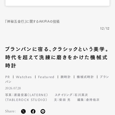
『神秘五金行』に関するAKIRAの投稿
12/12
ブランパンに宿る、クラシックという美学。
時代を超えて洗練に磨きをかけた機械式
時計
PR
Watches
Featured
腕時計
機械式時計
ブラン
パン
2026.07.28
写真：渡邉宏基（LATERNE）
スタイリング：石川英次
（TABLEROCK STUDIO）
文：柴田 充
編集：倉持佑次
Share: