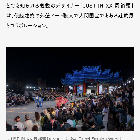
とでも知られる気鋭のデザイナー「JUST IN XX 周裕穎」
は、伝統建築の外壁アート職人で人間国宝でもある莊武男
とコラボレーション。
「JUST IN XX 周裕穎」のショー。（提供：Taipei Fashion Week）