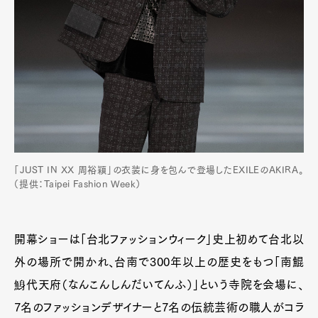
「JUST IN XX 周裕穎」の衣装に身を包んで登場したEXILEのAKIRA。
（提供：Taipei Fashion Week）
開幕ショーは「台北ファッションウィーク」史上初めて台北以
外の場所で開かれ、台南で300年以上の歴史をもつ「南鯤
鯓代天府（なんこんしんだいてんふ）」という寺院を会場に、
7名のファッションデザイナーと7名の伝統芸術の職人がコラ