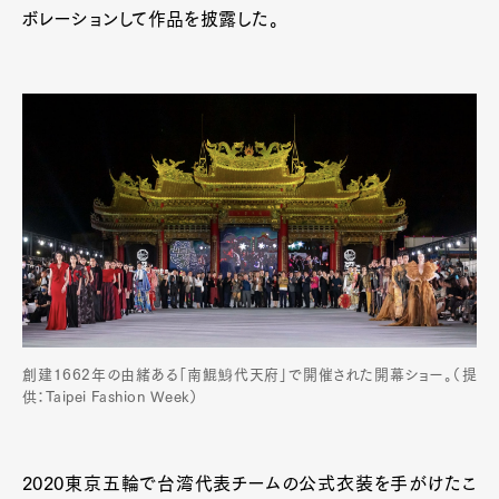
ボレーションして作品を披露した。
創建1662年の由緒ある「南鯤鯓代天府」で開催された開幕ショー。（提
供：Taipei Fashion Week）
2020東京五輪で台湾代表チームの公式衣装を手がけたこ