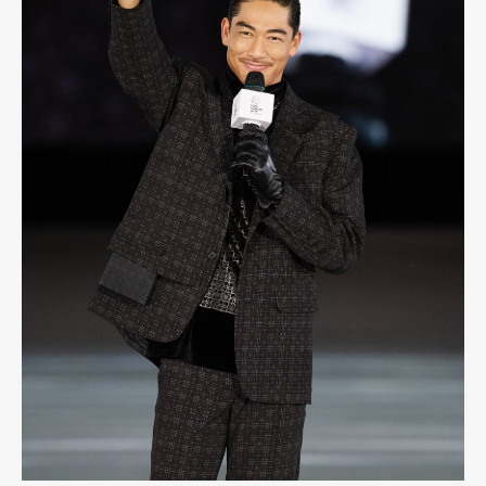
Official Columnist
About
Contact
Pen Meet
Pen international
Pen tw