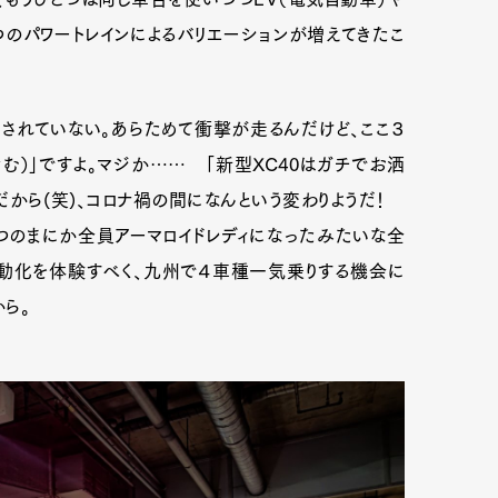
と３つのパワートレインによるバリエーションが増えてきたこ
mbership
Magazine
Official Columnist
About
されていない。あらためて衝撃が走るんだけど、ここ３
む）」ですよ。マジか…… 「新型XC40はガチでお洒
だから(笑)、コロナ禍の間になんという変わりようだ！
et
Pen international
Pen tw
いつのまにか全員アーマロイドレディになったみたいな全
電動化を体験すべく、九州で４車種一気乗りする機会に
から。