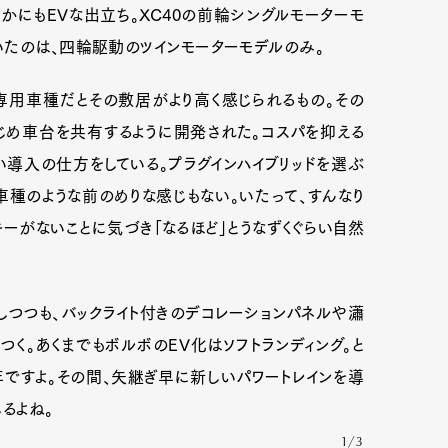
かにもEVな出立ち。XC40の前輪シングルモーターモ
いたのは、四輪駆動のツインモーターモデルのみ。
専用車種だとその敷居がより高く感じられるもの。その
かじめ車台を共有するように開発された。コスパを抑える
導入の仕方をしている。プラグインハイブリッドを選ぶ
車種のような前のめりな感じもない。いたって、すんなり
ーがないことに気づき「なるほど」とうなずくぐらい自然
しつつも、バックライト付きのデコレーションパネルや瀟
く。あくまでもボルボのEV化はソフトランディング。と
年ですよ。その間、矢継ぎ早に新しいパワートレインを導
るよね。
1/3