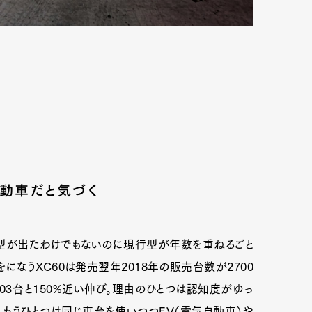
自動車だと気づく
Art&Design
Watch
Fashion
型が出たわけでもないのに現行型が年数を重ねるごと
になうXC60は発売翌年2018年の販売台数が2700
ourmet
Cars
Product
Culture
03台と150%近い伸び。理由のひとつは認知度がゆっ
Lifestyle
、もうひとつは同じ車台を使いつつEV（電気自動車）や