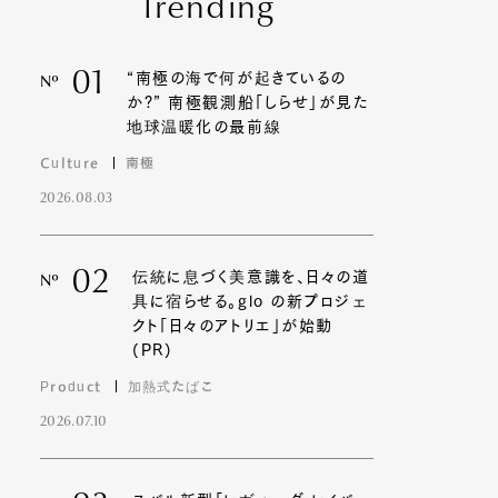
Trending
01
“南極の海で何が起きているの
Nº
か?” 南極観測船「しらせ」が見た
地球温暖化の最前線
Culture
南極
2026.08.03
02
伝統に息づく美意識を、日々の道
Nº
具に宿らせる。glo の新プロジェ
クト「日々のアトリエ」が始動
(PR)
Product
加熱式たばこ
2026.07.10