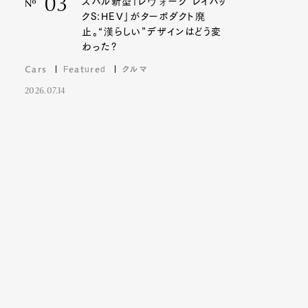
03
スバル新型「レヴォーグ レイバッ
Nº
クS:HEV」がターボダクト廃
止。“漢らしい”デザインはどう変
わった?
Cars
Featured
クルマ
2026.07.14