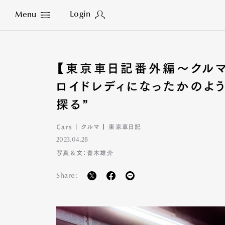
Login
Menu
Close
【東京車日記番外編〜クル
ロイドレディになったかの
探る”
Cars
クルマ
東京車日記
2023.04.28
写真＆文：青木雄介
Share: