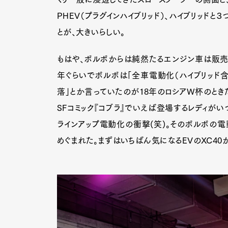
PHEV（プラグインハイブリッド）、ハイブリッド
とが、大きいらしい。
Pen Me
もはや、ボルボからは純然たるエンジン車は販売
年ぐらいでボルボは「全車電動化（ハイブリッド含
落」とか言っていたのが18年のロシアW杯のとき
Pen Me
SFコミック『コブラ』でいえば登場するレディが
ラインアップ電動化の衝撃(笑)。そのボルボの
めぐまれた。まずはいちばん気になるEVのXC40