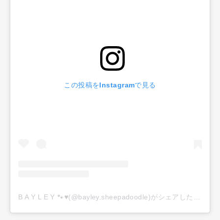
この投稿をInstagramで見る
B A Y L E Y 🐾♥️(@bayley.sheepadoodle)がシェアした投稿