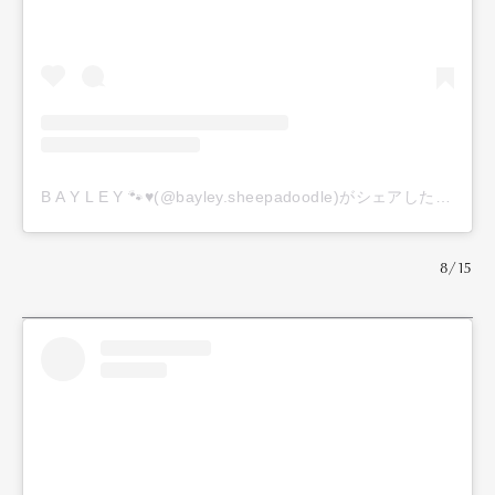
B A Y L E Y 🐾♥️(@bayley.sheepadoodle)がシェアした投稿
8/15