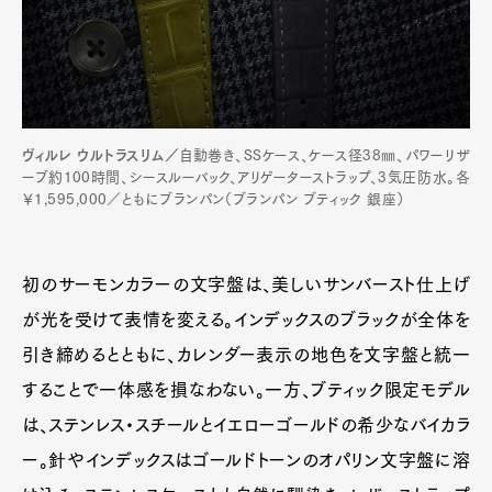
ヴィルレ ウルトラスリム／
自動巻き、SSケース、ケース径38㎜、パワーリザ
ーブ約100時間、シースルーバック、アリゲーターストラップ、3気圧防水。各
￥1,595,000／ともにブランパン（ブランパン ブティック 銀座）
初のサーモンカラーの文字盤は、美しいサンバースト仕上げ
が光を受けて表情を変える。インデックスのブラックが全体を
引き締めるとともに、カレンダー表示の地色を文字盤と統一
することで一体感を損なわない。一方、ブティック限定モデル
は、ステンレス・スチールとイエローゴールドの希少なバイカラ
ー。針やインデックスはゴールドトーンのオパリン文字盤に溶