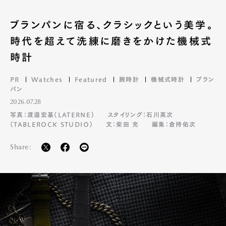
ブランパンに宿る、クラシックという美学。
時代を超えて洗練に磨きをかけた機械式
時計
PR
Watches
Featured
腕時計
機械式時計
ブラン
パン
2026.07.28
写真：渡邉宏基（LATERNE）
スタイリング：石川英次
（TABLEROCK STUDIO）
文：柴田 充
編集：倉持佑次
Share: