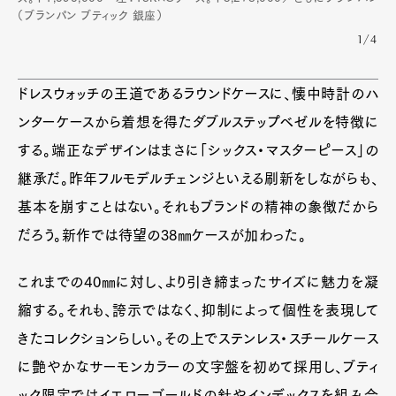
（ブランパン ブティック 銀座）
1/4
ドレスウォッチの王道であるラウンドケースに、懐中時計のハ
ンターケースから着想を得たダブルステップベゼルを特徴に
する。端正なデザインはまさに「シックス・マスターピース」の
継承だ。昨年フルモデルチェンジといえる刷新をしながらも、
基本を崩すことはない。それもブランドの精神の象徴だから
だろう。新作では待望の38㎜ケースが加わった。
これまでの40㎜に対し、より引き締まったサイズに魅力を凝
縮する。それも、誇示ではなく、抑制によって個性を表現して
きたコレクションらしい。その上でステンレス・スチールケース
に艶やかなサーモンカラーの文字盤を初めて採用し、ブティ
ック限定ではイエローゴールドの針やインデックスを組み合