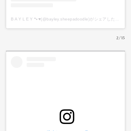
B A Y L E Y 🐾♥️(@bayley.sheepadoodle)がシェアした投稿
2/15