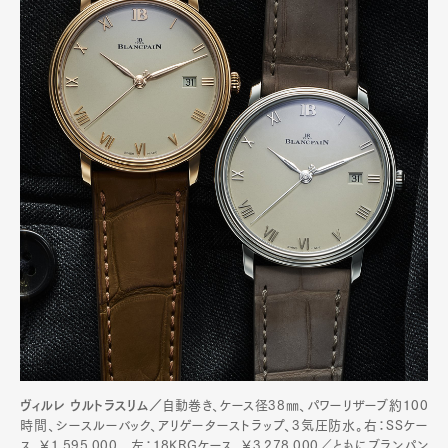
ヴィルレ ウルトラスリム／
自動巻き、ケース径38㎜、パワーリザーブ約100
時間、シースルーバック、アリゲーターストラップ、3気圧防水。右：SSケー
ス。￥1,595,000 左：18KRGケース。￥3,278,000／ともにブランパン