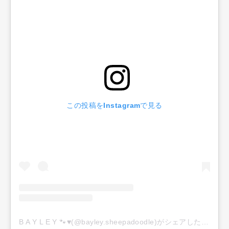
この投稿をInstagramで見る
B A Y L E Y 🐾♥️(@bayley.sheepadoodle)がシェアした投稿