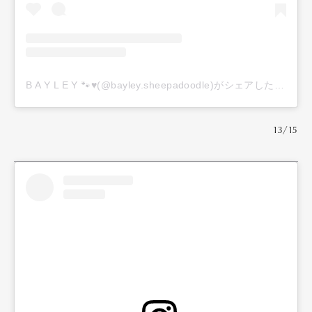
B A Y L E Y 🐾♥️(@bayley.sheepadoodle)がシェアした投稿
13/15