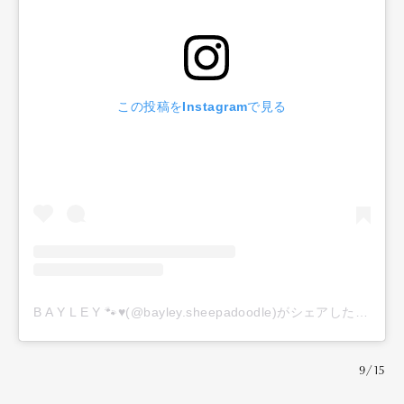
この投稿をInstagramで見る
Art&Design
Watch
Fashion
Gourmet
Cars
Product
Culture
Lifestyle
B A Y L E Y 🐾♥️(@bayley.sheepadoodle)がシェアした投稿
9/15
Pen Membership
Magazine