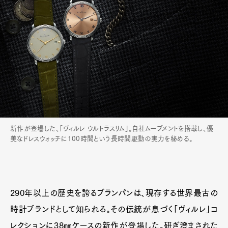
新作が登場した、「ヴィルレ ウルトラスリム」。自社ムーブメントを搭載し、優
美なドレスウォッチに100時間という長時間駆動の実力を秘める。
290年以上の歴史を誇るブランパンは、現存する世界最古の
時計ブランドとして知られる。その伝統が息づく「ヴィルレ」コ
レクションに38㎜ケースの新作が登場した。研ぎ澄まされた