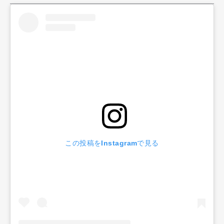
Official Columnist
About
Contact
Pen Meet
Pen international
Pen tw
この投稿をInstagramで見る