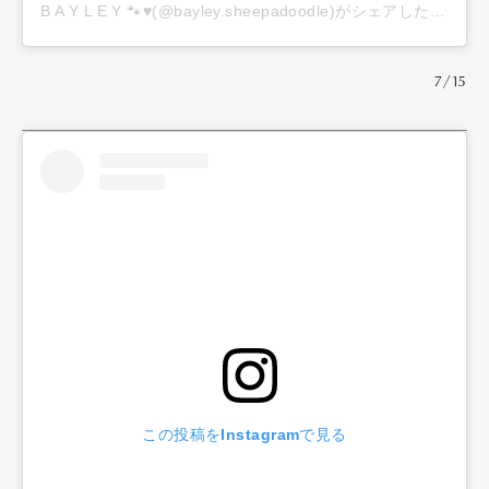
B A Y L E Y 🐾♥️(@bayley.sheepadoodle)がシェアした投稿
7/15
この投稿をInstagramで見る