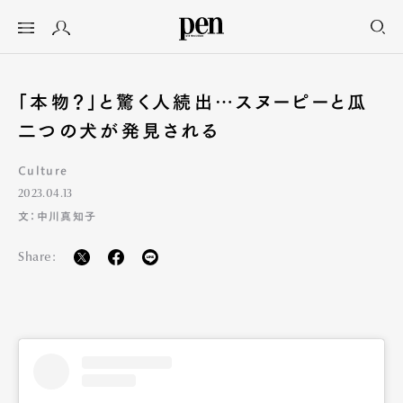
「本物？」と驚く人続出…スヌーピーと瓜
二つの犬が発見される
Culture
2023.04.13
文：中川真知子
Share: