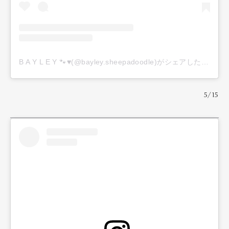
B A Y L E Y 🐾♥️(@bayley.sheepadoodle)がシェアした投稿
5/15