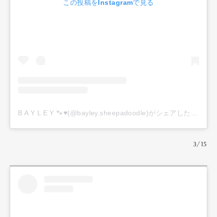
この投稿をInstagramで見る
B A Y L E Y 🐾♥️(@bayley.sheepadoodle)がシェアした投稿
3/15