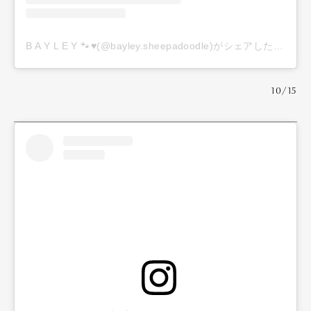
B A Y L E Y 🐾♥️(@bayley.sheepadoodle)がシェアした投稿
10/15