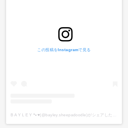
この投稿をInstagramで見る
B A Y L E Y 🐾♥️(@bayley.sheepadoodle)がシェアした投稿