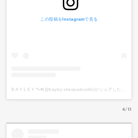
この投稿をInstagramで見る
B A Y L E Y 🐾♥️(@bayley.sheepadoodle)がシェアした投稿
6/15