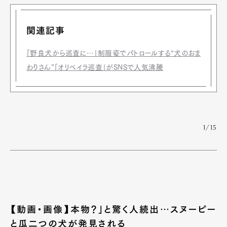
関連記事
「野良犬から巡査に…」制服姿でパトロールする“犬のおま
わりさん”「オリベイラ巡査」がSNSで人気沸騰
1/15
【動画・画像】本物？」と驚く人続出…スヌーピー
と瓜二つの犬が発見される