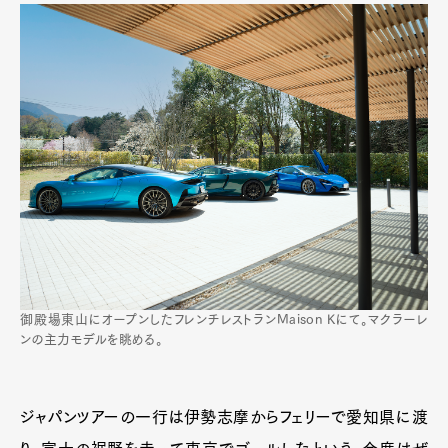
Pen Membership
Magazine
Official Columnist
About
Contact
Pen Meet
Pen international
Pen tw
御殿場東山にオープンしたフレンチレストランMaison Kにて。マクラーレ
ンの主力モデルを眺める。
ジャパンツアーの一行は伊勢志摩からフェリーで愛知県に渡