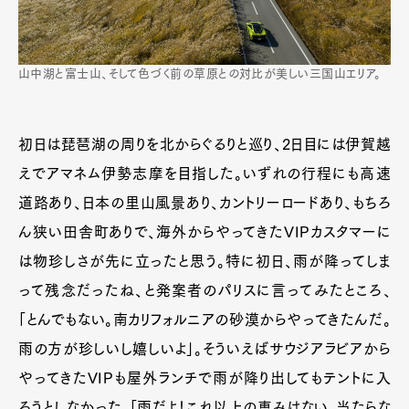
山中湖と富士山、そして色づく前の草原との対比が美しい三国山エリア。
初日は琵琶湖の周りを北からぐるりと巡り、2日目には伊賀越
えでアマネム伊勢志摩を目指した。いずれの行程にも高速
道路あり、日本の里山風景あり、カントリーロードあり、もちろ
ん狭い田舎町ありで、海外からやってきたVIPカスタマーに
は物珍しさが先に立ったと思う。特に初日、雨が降ってしま
って残念だったね、と発案者のパリスに言ってみたところ、
「とんでもない。南カリフォルニアの砂漠からやってきたんだ。
雨の方が珍しいし嬉しいよ」。そういえばサウジアラビアから
やってきたVIPも屋外ランチで雨が降り出してもテントに入
ろうとしなかった。「雨だよ！これ以上の恵みはない。当たらな