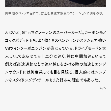
山中湖のパノラマ台にて。富士を見渡す絶景のロケーションに息をのむ。
とはいえ、GTもマクラーレンのスーパーカーだ。カーボンモノ
コックボディをもち、よく動くサスペンションシステムと力強い
V8ツインターボエンジンが備わっている。ドライブモードを大
人しくして走らせても十二分に速く、特に中間加速といって
例えば高速道路などで追い越しをかける時の加速とエンジ
ンサウンドには何度乗っても目を見張る。個人的にはシンプ
ルなスタイリングディテールもまた好みの理由でもあった。
4/5
Art&Design
Watch
Fashion
Gourmet
Cars
Product
Culture
Lifestyle