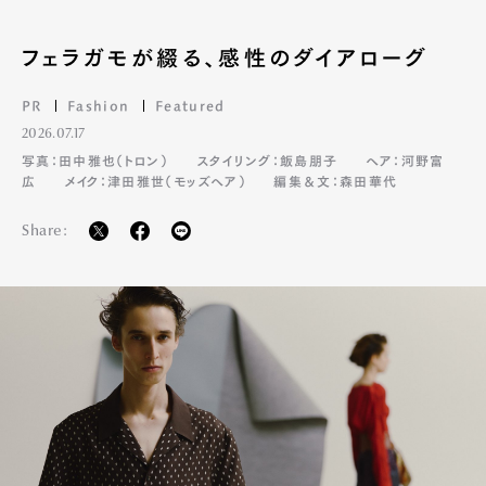
フェラガモが綴る、感性のダイアローグ
PR
Fashion
Featured
2026.07.17
写真：田中雅也（トロン）
スタイリング：飯島朋子
ヘア：河野富
広
メイク：津田雅世（モッズヘア）
編集＆文：森田華代
Share: