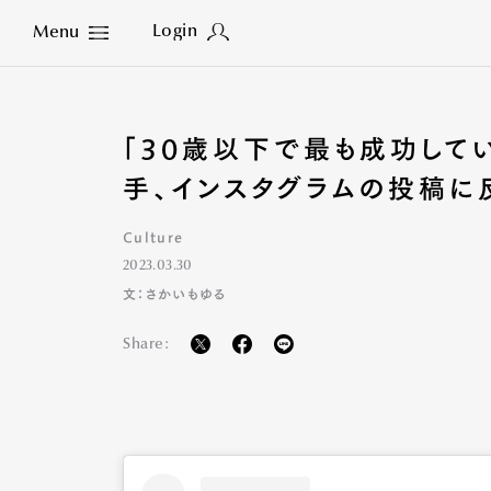
Login
Menu
Close
「30歳以下で最も成功して
手、インスタグラムの投稿に
Culture
2023.03.30
文：さかいもゆる
Share: