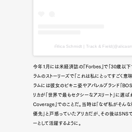
ᗩlica Ѕchmidt | Track & Field(@
今年１月には米経済誌の『Forbes』で「30歳以
ラムのストーリーズで「これは私にとってすごく意味
ラムには彼女のビキニ姿やアパレルブランド「BOS
リカが「世界で最もセクシーなアスリート」に選ばれた
Coverage』でのことだ。当時は「なぜ私がそ
優先」と戸惑っていたアリカだが、その後はSNS
G
ーとして活躍するように。