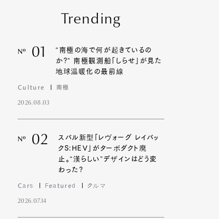
Trending
01
“南極の海で何が起きているの
Nº
か?” 南極観測船「しらせ」が見た
地球温暖化の最前線
Culture
南極
2026.08.03
02
スバル新型「レヴォーグ レイバッ
Nº
クS:HEV」がターボダクト廃
止。“漢らしい”デザインはどう変
わった?
Cars
Featured
クルマ
2026.07.14