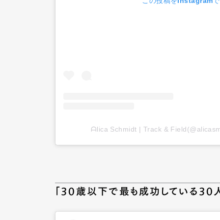
この投稿をInstagram
ᗩlica Ѕchmidt | Track & Field(@
「30歳以下で最も成功している30