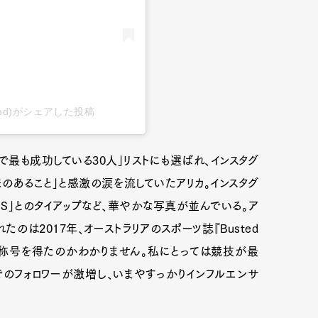
alicasmd)がシェアした投稿
下で最も成功している30人」リストにも選ばれ、インスタグ
のあること」と感激の涙を流していたアリカ。インスタグ
S」とのタイアップなど、華やかな写真が並んでいる。ア
のは2017年、オーストラリアのスポーツ誌『Busted
Art&Design
Watch
Fashion
んな称号を得たのかわかりません。私にとっては競技が最
でのフォロワーが激増し、いまやすっかりインフルエンサ
ourmet
Cars
Product
Culture
Lifestyle