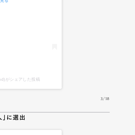
で見る
alicasmd)がシェアした投稿
3/18
人」に選出