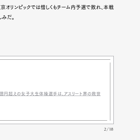
東京オリンピックでは惜しくもチーム内予選で敗れ、本戦
しみだ。
mbership
Magazine
Official Columnist
About
et
Pen international
Pen tw
収2億円超えの女子大生体操選手は、アスリート界の救世
2/18