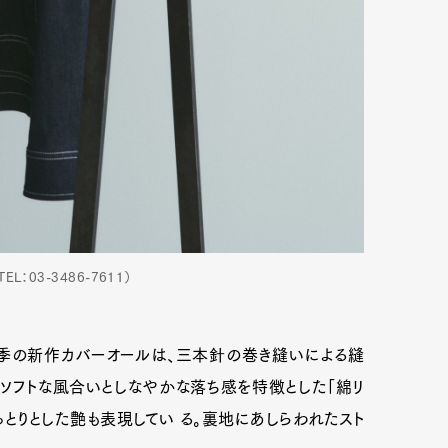
L：03-3486-7611）
Art&Design
Watch
Fashion
季の新作カバーオールは、三本針の巻き縫いによる縫
ourmet
Cars
Product
Culture
ソフトな風合いとしなやかな落ち感を特徴とした「綿リ
とりとした艶も表現してい る。裏地にあしらわれたスト
Lifestyle