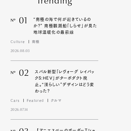
Trending
01
“南極の海で何が起きているの
Nº
か?” 南極観測船「しらせ」が見た
地球温暖化の最前線
Culture
南極
2026.08.03
02
スバル新型「レヴォーグ レイバッ
Nº
クS:HEV」がターボダクト廃
止。“漢らしい”デザインはどう変
わった?
Cars
Featured
クルマ
2026.07.14
【アニエスベーのボーダーTシャ