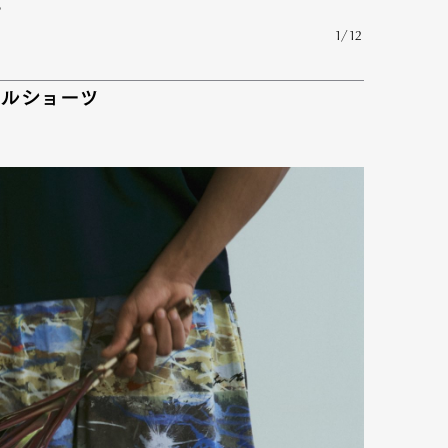
。
1/12
mbership
Magazine
Official Columnist
About
イルショーツ
et
Pen international
Pen tw