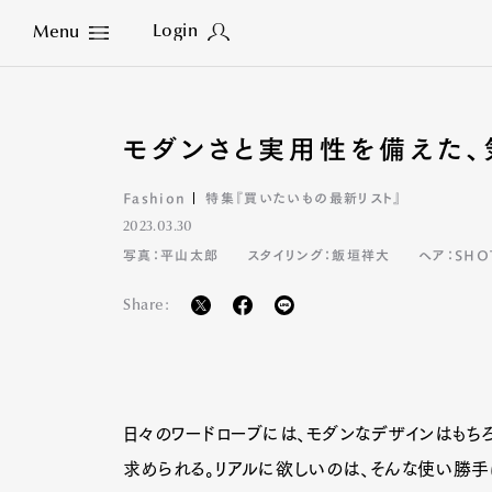
Login
Menu
Close
モダンさと実用性を備えた、
Fashion
特集『買いたいもの最新リスト』
2023.03.30
写真：平山太郎
スタイリング：飯垣祥大
ヘア：SHO
Share:
日々のワードローブには、モダンなデザインはもち
求められる。リアルに欲しいのは、そんな使い勝手