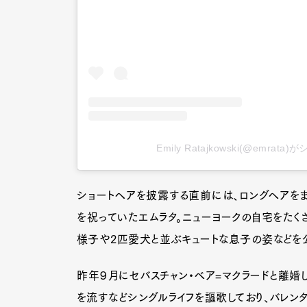
Emily Ratajkowski(@emrat
ショートヘアを披露する直前には、ロングヘアを
を祝っていたエムラタ。ニューヨークの自宅をたく
様子や2匹愛犬と並ぶキュートな息子の姿などを
昨年９月にセバスチャン・ベア=マクラードと離婚し
を流すなどシングルライフを謳歌しており、バレン