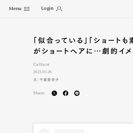
Login
Menu
Close
「似合っている」「ショート
がショートヘアに…劇的イメ
Culture
2023.03.26
文：千歳香奈子
Share: