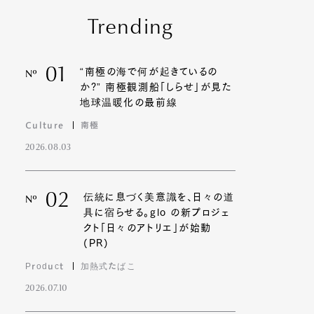
Trending
01
“南極の海で何が起きているの
Nº
か?” 南極観測船「しらせ」が見た
地球温暖化の最前線
Culture
南極
2026.08.03
02
伝統に息づく美意識を、日々の道
Nº
具に宿らせる。glo の新プロジェ
クト「日々のアトリエ」が始動
(PR)
Product
加熱式たばこ
2026.07.10