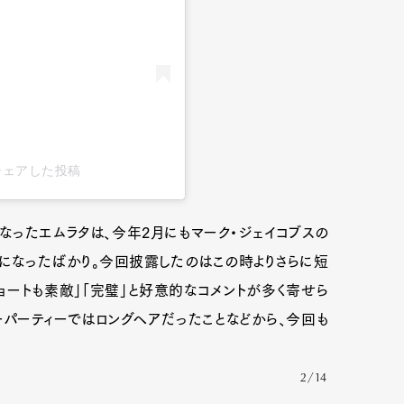
a)がシェアした投稿
なったエムラタは、今年2月にもマーク・ジェイコブスの
になったばかり。今回披露したのはこの時よりさらに短
ョートも素敵」「完璧」と好意的なコメントが多く寄せら
Art&Design
Watch
Fashion
ーパーティーではロングヘアだったことなどから、今回も
ourmet
Cars
Product
Culture
2/14
Lifestyle