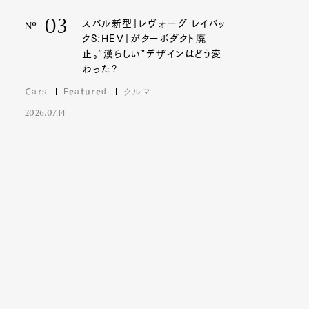
03
スバル新型「レヴォーグ レイバッ
Nº
クS:HEV」がターボダクト廃
止。“漢らしい”デザインはどう変
わった?
Cars
Featured
クルマ
2026.07.14