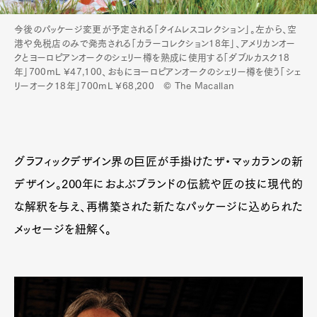
今後のパッケージ変更が予定される「タイムレスコレクション」。左から、空
港や免税店のみで発売される「カラーコレクション18年」、アメリカンオー
クとヨーロピアンオークのシェリー樽を熟成に使用する「ダブルカスク18
年」700mL ¥47,100、おもにヨーロピアンオークのシェリー樽を使う「シェ
リーオーク18年」700mL ¥68,200 © The Macallan
グラフィックデザイン界の巨匠が手掛けたザ・マッカランの新
デザイン。200年におよぶブランドの伝統や匠の技に現代的
な解釈を与え、再構築された新たなパッケージに込められた
メッセージを紐解く。