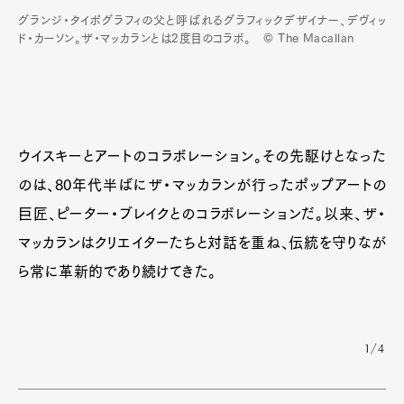
Gourmet
Cars
グランジ・タイポグラフィの父と呼ばれるグラフィックデザイナー、デヴィッ
ド・カーソン。ザ・マッカランとは2度目のコラボ。 © The Macallan
Product
Culture
Lifestyle
Pen Membership
Magazine
Official Columnist
About
ウイスキーとアートのコラボレーション。その先駆けとなった
Contact
のは、80年代半ばにザ・マッカランが行ったポップアートの
巨匠、ピーター・ブレイクとのコラボレーションだ。以来、ザ・
マッカランはクリエイターたちと対話を重ね、伝統を守りなが
Pen Meet
ら常に革新的であり続けてきた。
Pen international
Pen tw
1/4