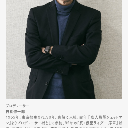
プロデューサー
白倉伸一郎
1965年、東京都生まれ。90年、東映に入社。翌年 『鳥人戦隊ジェットマ
ン』よりプロデューサー補として参加。92年の『真・仮面ライダー 序章』以