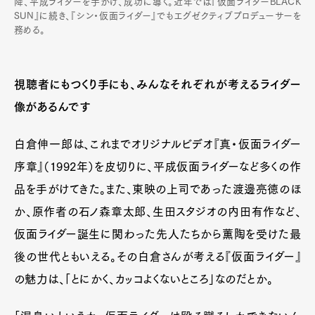
降、平成ライダーを手がけ、成功に導く。近年では『仮面ライダーBLACK
SUN』に続き、『シン・仮面ライダー』でもエグゼクティブプロデューサーを
務める。
視聴者にもつくり手にも、みんなそれぞれが考えるライダー
像があるんです
白倉伸一郎は、これまでオリジナルビデオ『真・仮面ライダー
序章』（1992年）を皮切りに、平成仮面ライダーなど多くの作
品を手がけてきた。また、東映の上司であった渡邊亮徳のほ
か、原作者の石ノ森章太郎、生田スタジオの内田有作など、
仮面ライダー誕生に関わった先人たちから薫陶を受けた最
後の世代ともいえる。その白倉さんが考える『仮面ライダー』
の魅力は、「とにかく、カッコよくないところ」なのだとか。