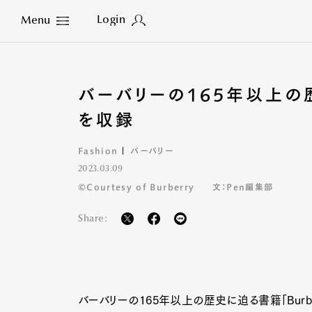
Login
Menu
Close
バーバリーの165年以上の
を収録
Fashion
バーバリー
2023.03.09
©Courtesy of Burberry
文：Pen編集部
Share:
バーバリーの165年以上の歴史に迫る書籍「Burbe