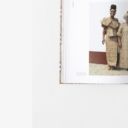
Pen Me
Pen Me