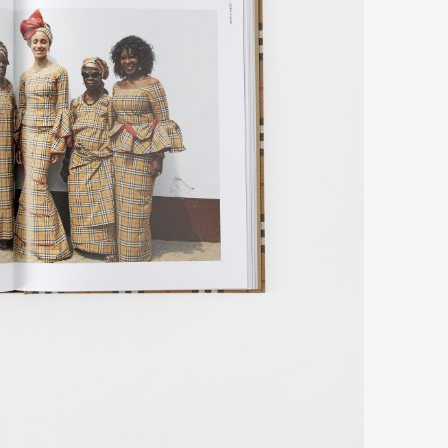
mbership
Magazine
Official Columnist
About
et
Pen international
Pen tw