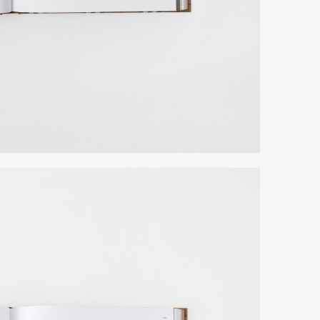
Art&Design
Watch
Fashion
ourmet
Cars
Product
Culture
Lifestyle