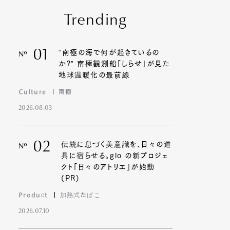
Trending
01
“南極の海で何が起きているの
Nº
か?” 南極観測船「しらせ」が見た
地球温暖化の最前線
Culture
南極
2026.08.03
02
伝統に息づく美意識を、日々の道
Nº
具に宿らせる。glo の新プロジェ
クト「日々のアトリエ」が始動
(PR)
Product
加熱式たばこ
2026.07.10