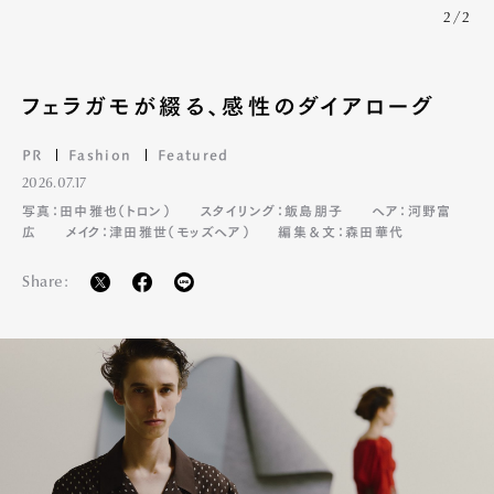
Product
Culture
Lifestyle
2/2
フェラガモが綴る、感性のダイアローグ
Pen Membership
Magazine
Official Columnist
About
PR
Fashion
Featured
Contact
2026.07.17
写真：田中雅也（トロン）
スタイリング：飯島朋子
ヘア：河野富
広
メイク：津田雅世（モッズヘア）
編集＆文：森田華代
Pen Meet
Share:
Pen international
Pen tw