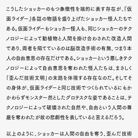
こうしたショッカーのもつ象徴性を端的に表す存在が、『仮
面ライダー』各話の物語を盛り上げたショッカー怪人たちで
ある。仮面ライダーもショッカー怪人も、同じショッカーのテク
ノロジーによって動植物と人間を掛け合わされた改造人間
であり、両者を隔てているのは脳改造手術の有無、つまり本
人の自由意思の存在だけである。ショッカーという悪しきテク
ノロジーによって自由意思を奪われた怪人たちは、まさしく
「歪んだ技術文明」の末路を体現する存在なのだ。そしてそ
の身体が、仮面ライダーと同じ技術でつくられているにもか
かわらずモンスター然としたグロテスクな姿であることは、テ
クノロジーによって破壊された自然や、自由という人間の尊
厳を奪われたが故の悲劇性を表していると言えるだろう。
以上のように、ショッカーは人間の自由を奪う、歪んだ技術