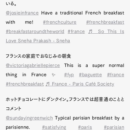
いる。
@josieinfrance
Have a traditional French breakfast
with me!
#frenchculture
#frenchbreakfast
#breakfastaroundtheworld
#france
♬ So This Is
Love Sneha Prakash - Sneha
フランスの家庭でおなじみの朝食
@victoriagabriellepierce
This is a super normal
thing in France ✨
#fyp
#baguette
#france
#frenchbreakfast
♬ France - Paris Café Society
ホットチョコレートにダンクイン。フランスでは超普通のことと
コメント
@sundayingreenwich
Typical parisian breakfast by a
parisienne.
#satisfying
#paris
#parisian