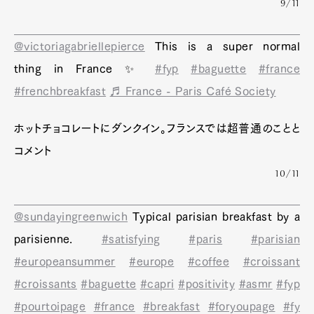
9/11
@victoriagabriellepierce
This is a super normal
thing in France ✨
#fyp
#baguette
#france
#frenchbreakfast
♬ France - Paris Café Society
ホットチョコレートにダンクイン。フランスでは超普通のことと
コメント
10/11
@sundayingreenwich
Typical parisian breakfast by a
parisienne.
#satisfying
#paris
#parisian
#europeansummer
#europe
#coffee
#croissant
#croissants
#baguette
#capri
#positivity
#asmr
#fyp
#pourtoipage
#france
#breakfast
#foryoupage
#fy