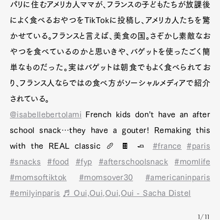
パリに住むアメリカ人ママが、フランスの子どもたちが放課後
によく食べるおやつをTikTokに投稿し、アメリカ人たちを驚
かせている。フランスと言えば、美食の国。さぞかし素敵なお
やつを食べているのかと思いきや、バゲットを使ったごく簡
単なものだった。実はバゲットは朝食でもよく食べられてお
り、フランス人ならではの食べ方がソーシャルメディアで紹介
されている。
@isabellebertolami
French kids don’t have an after
school snack…they have a gouter! Remaking this
with the REAL classic 🥖 🍫 🧈
#france
#paris
#snacks
#food
#fyp
#afterschoolsnack
#momlife
#momsoftiktok
#momsover30
#americaninparis
#emilyinparis
♬ Oui,Oui,Oui,Oui - Sacha Distel
1/11