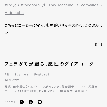
#foryou
#foodporn
♬ This Madame is Versailles -
Antoinebn
こちらはコーヒーに投入。典型的パリっ子スタイルがこれらし
い
11/11
フェラガモが綴る、感性のダイアローグ
PR
Fashion
Featured
2026.07.17
写真：田中雅也（トロン）
スタイリング：飯島朋子
ヘア：河野富
広
メイク：津田雅世（モッズヘア）
編集＆文：森田華代
Share: