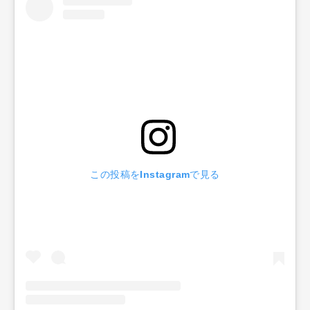
Art&Design
Watch
Fashion
Gourmet
Cars
Product
Culture
Lifestyle
Pen Membership
Magazine
Official Columnist
About
Contact
この投稿をInstagramで見る
Pen Meet
Pen international
Pen tw