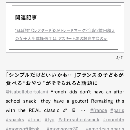
関連記事
"ほぼ裸"なレオタード姿がトレードマーク？年収2億円超え
の女子大生体操選手は、アスリート界の救世主なのか
5/11
「シンプルだけどいいかも…」フランスの子どもが
食べる“おやつ”がそそられると話題に
@isabellebertolami
French kids don’t have an after
school snack…they have a gouter! Remaking this
with the REAL classic 🥖 🍫 🧈
#france
#paris
#snacks
#food
#fyp
#afterschoolsnack
#momlife
#momsoftiktok
#momsover30
#americaninparis