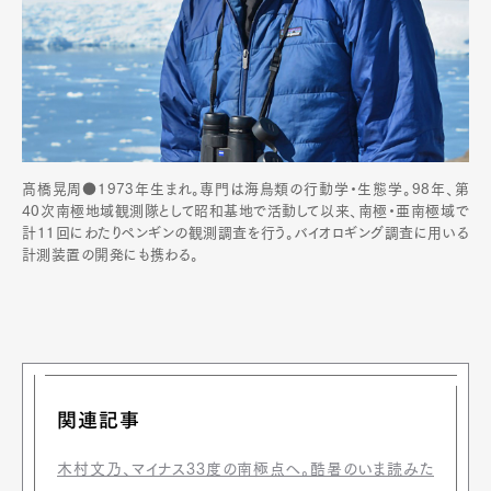
髙橋晃周●1973年生まれ。専門は海鳥類の行動学・生態学。98年、第
40次南極地域観測隊として昭和基地で活動して以来、南極・亜南極域で
計11回にわたりペンギンの観測調査を行う。バイオロギング調査に用いる
計測装置の開発にも携わる。
関連記事
木村文乃、マイナス33度の南極点へ。酷暑のいま読みた