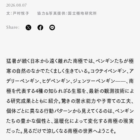
2026.08.07
文：戸村悦子
協力&写真提供：国立極地研究所
Share:
猛暑が続く日本から遠く離れた南極では、ペンギンたちが極
寒の自然のなかでたくましく生きている。コウテイペンギン、ア
デリーペンギン、ヒゲペンギン、ジェンツーペンギン——、南
極を代表する4種の知られざる生態を、最新の観測技術によ
る研究成果とともに紹介。驚きの潜水能力や子育ての工夫、
個体ごとに異なる行動パターンから見えてくるのは、ペンギン
たちの豊かな個性と、温暖化によって変化する南極の現実
だった。見るだけで涼しくなる南極の世界へようこそ。