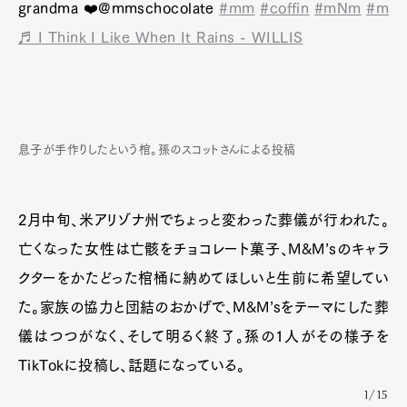
grandma ❤️@mmschocolate
#mm
#coffin
#mNm
#m
♬ I Think I Like When It Rains - WILLIS
息子が手作りしたという棺。孫のスコットさんによる投稿
2月中旬、米アリゾナ州でちょっと変わった葬儀が行われた。
亡くなった女性は亡骸をチョコレート菓子、M&M’sのキャラ
クターをかたどった棺桶に納めてほしいと生前に希望してい
た。家族の協力と団結のおかげで、M&M’sをテーマにした葬
儀はつつがなく、そして明るく終了。孫の1人がその様子を
TikTokに投稿し、話題になっている。
1/15