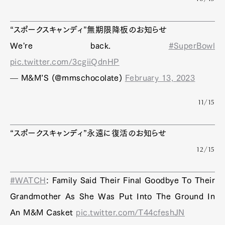
“スポークスキャンディ”無期限降板のお知らせ
We're back.
#SuperBowl
pic.twitter.com/3cgiiQdnHP
— M&M’S (@mmschocolate)
February 13, 2023
11/15
“スポークスキャンディ”永遠に復活のお知らせ
12/15
#WATCH
: Family Said Their Final Goodbye To Their
Grandmother As She Was Put Into The Ground In
An M&M Casket
pic.twitter.com/T44cfeshJN