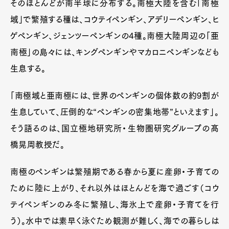
そのほとんどが南半球に分布する。南極大陸を含む「南極
域」で繁殖する種は、コウテイペンギン、アデリーペンギン、ヒ
ゲペンギン、ジェンツーペンギンの4種。南極大陸周辺の「亜
南極」の島々には、キングペンギンやマカロニペンギンなども
生息する。
「南極域と亜南極には、世界のペンギンの個体数の約9割が
生息していて、圧倒的な“ペンギンの密集地帯”といえます」。
そう語るのは、国立極地研究所・生物圏研究グループの髙
橋晃周教授だ。
南極のペンギンは繁殖期である春から夏に産卵・子育ての
ために陸に上がり、それ以外はほとんどを海で過ごす（コウ
テイペンギンのみ冬に繁殖し、海氷上で産卵・子育てを行
う）。水中では素早く泳ぐため観測が難しく、海での暮らしは