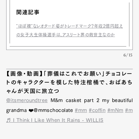
関連記事
"ほぼ裸"なレオタード姿がトレードマーク？年収2億円超え
の女子大生体操選手は、アスリート界の救世主なのか
6/15
【画像・動画】「葬儀はこれでお願い」チョコレー
トのキャラクターを模した特注棺桶で、おばあち
ゃんが天国に旅立つ
@itsmeroundtree
M&m casket part 2 my beautiful
grandma ❤️@mmschocolate
#mm
#coffin
#mNm
#m
♬ I Think I Like When It Rains - WILLIS