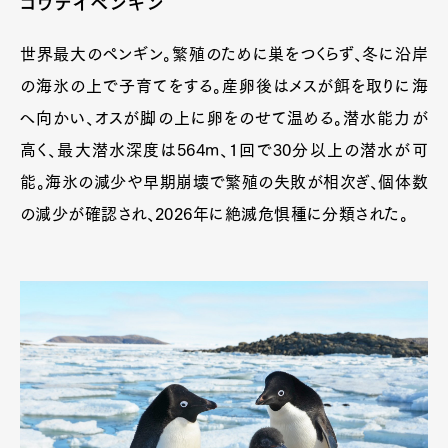
コウテイペンギン
世界最大のペンギン。繁殖のために巣をつくらず、冬に沿岸
の海氷の上で子育てをする。産卵後はメスが餌を取りに海
へ向かい、オスが脚の上に卵をのせて温める。潜水能力が
高く、最大潜水深度は564m、1回で30分以上の潜水が可
能。海氷の減少や早期崩壊で繁殖の失敗が相次ぎ、個体数
の減少が確認され、2026年に絶滅危惧種に分類された。