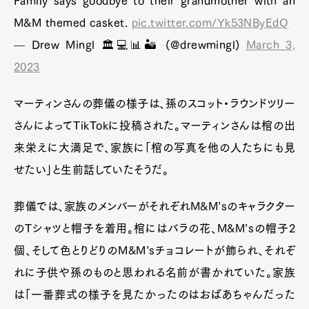
Family says goodbye to their grandmother with an
M&M themed casket.
pic.twitter.com/Yk53NByEdQ
— Drew Mingl 🏛💻📊🏜️ (@drewmingl)
March 3,
2023
マーティンさんの葬儀の様子は、孫のスコット・ラウンドツリー
さんによってTikTokに投稿された。マーティンさんは棺の出
来栄えに大満足で、家族に「棺の写真を他の人たちにも見
せたい」と生前話していたそうだ。
葬儀では、家族のメンバーがそれぞれM&M’sのキャラクター
のTシャツと帽子を着用。棺にはバラの花、M&M’sの帽子2
個、そして色とりどりのM&M’sチョコレートが飾られ、それぞ
れに子供や孫のものと思われる名前が書かれていた。家族
は「一番葬式の様子を見たかったのはおばあちゃんだった