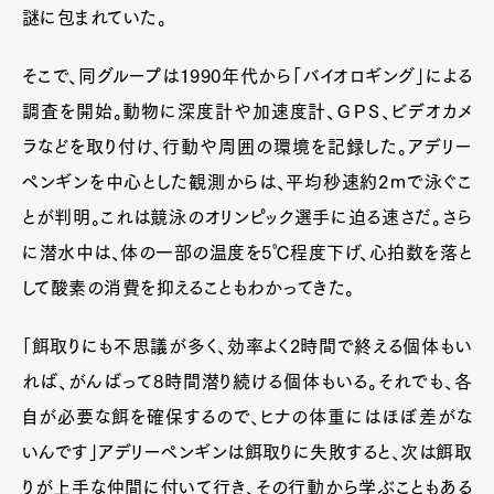
謎に包まれていた。
そこで、同グループは1990年代から「バイオロギング」による
調査を開始。動物に深度計や加速度計、ＧＰＳ、ビデオカメ
ラなどを取り付け、行動や周囲の環境を記録した。アデリー
ペンギンを中心とした観測からは、平均秒速約2ｍで泳ぐこ
とが判明。これは競泳のオリンピック選手に迫る速さだ。さら
に潜水中は、体の一部の温度を5℃程度下げ、心拍数を落と
して酸素の消費を抑えることもわかってきた。
「餌取りにも不思議が多く、効率よく2時間で終える個体もい
れば、がんばって8時間潜り続ける個体もいる。それでも、各
自が必要な餌を確保するので、ヒナの体重にはほぼ差がな
いんです」アデリーペンギンは餌取りに失敗すると、次は餌取
りが上手な仲間に付いて行き、その行動から学ぶこともある