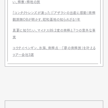
い、極寒・極地の旅
「コンタクトレンズが凍った」「アザラシの出産に感動」南極
観測隊OBが明かす、昭和基地の知られざる1年
真夏に知りたい、マイナス89.2度の南極と7つの意外な事
実
コウテイペンギン、氷海、南極点…「夢の南極旅」を叶える
ツアー会社3選