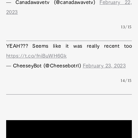
— Canadawavetv (@canadawavetv)
February 22,
2023
13/15
YEAH??? Seems like it was really recent too
https://t.co/fniBuWH6Gk
— CheeseyBot (@Cheesebotrl)
February 23, 2023
14/15