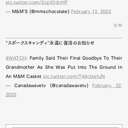
pic.twitter.com/3cgiiQdnHP
— M&M’S (@mmschocolate)
February 13, 2023
5/15
“スポークスキャンディ”永遠に復活のお知らせ
#WATCH
: Family Said Their Final Goodbye To Their
Grandmother As She Was Put Into The Ground In
An M&M Casket
pic.twitter.com/T44cfeshJN
— Canadawavetv (@canadawavetv)
February 22,
2023