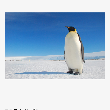
Official Columnist
About
Contact
Pen Meet
Pen international
Pen tw