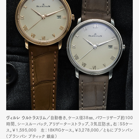
ヴィルレ ウルトラスリム／
自動巻き、ケース径38㎜、パワーリザーブ約100
時間、シースルーバック、アリゲーターストラップ、3気圧防水。右：SSケー
ス。￥1,595,000 左：18KRGケース。￥3,278,000／ともにブランパン
（ブランパン ブティック 銀座）