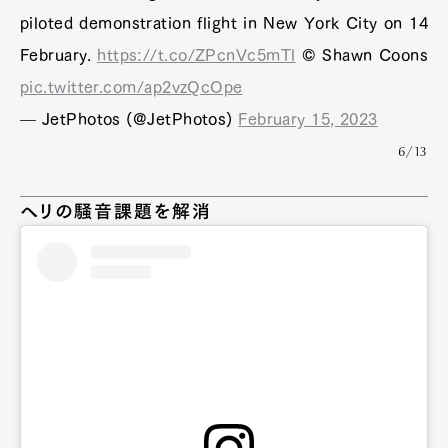
piloted demonstration flight in New York City on 14
February.
https://t.co/ZPcnVc5mTl
© Shawn Coons
pic.twitter.com/ap2vzQcOpe
— JetPhotos (@JetPhotos)
February 15, 2023
6/13
ヘリの騒音課題を解消