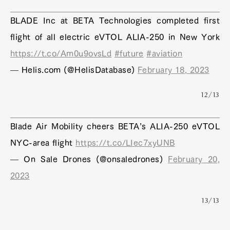
Official Columnist
About
Contact
BLADE Inc at BETA Technologies completed first
flight of all electric eVTOL ALIA-250 in New York
https://t.co/Am0u9ovsLd
#future
#aviation
— Helis.com (@HelisDatabase)
February 18, 2023
Pen Meet
Pen international
Pen tw
12/13
Blade Air Mobility cheers BETA’s ALIA-250 eVTOL
NYC-area flight
https://t.co/LIec7xyUNB
— On Sale Drones (@onsaledrones)
February 20,
2023
13/13