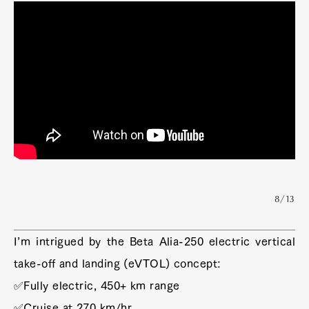
8/13
I’m intrigued by the Beta Alia-250 electric vertical
take-off and landing (eVTOL) concept:
✅Fully electric, 450+ km range
✅Cruise at 270 km/hr