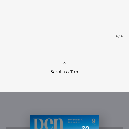
4/4
Scroll to Top