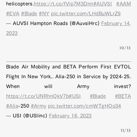
helicopters.
https://t.co/fVip7M3Dnn
#AUVSI
#AAM
#EVA
#Blade
#NY
pic.twitter.com/LHdBuWLrZ9
— AUVSI Hampton Roads (@AuvsiHrc)
February 14,
2023
10/13
Blade Air Mobility and BETA Perform First EVTOL
Flight In New York.. Alia-250 in Service by 2024-25.
When will Army invest?
Art&Design
Watch
Fashion
Gourmet
Cars
https://t.co/UNRhnQkV7b
#USI
#Blade
#BETA
Product
Culture
Lifestyle
#Alia
-250
#Army
pic.twitter.com/cmWTgHOo34
— USI (@USIinc)
February 16, 2023
11/13
Pen Membership
Magazine