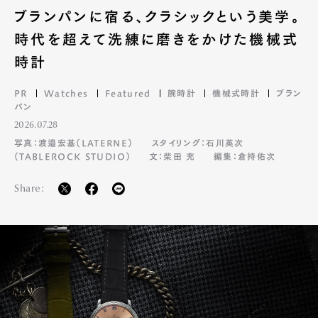
ブランパンに宿る、クラシックという美学。
時代を超えて洗練に磨きをかけた機械式
時計
PR
Watches
Featured
腕時計
機械式時計
ブラン
パン
2026.07.28
写真：渡邉宏基（LATERNE）
スタイリング：石川英次
（TABLEROCK STUDIO）
文：柴田 充
編集：倉持佑次
Share: