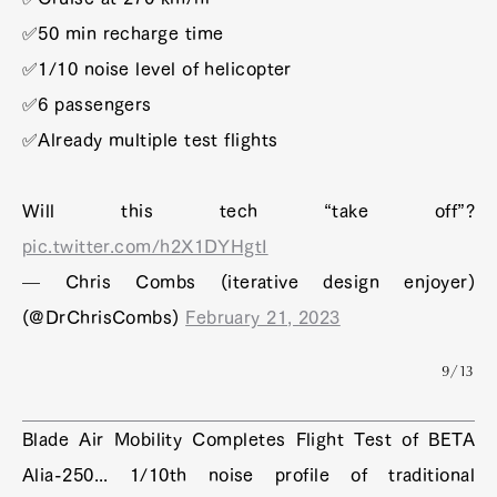
✅50 min recharge time
✅1/10 noise level of helicopter
✅6 passengers
✅Already multiple test flights
Will this tech “take off”?
pic.twitter.com/h2X1DYHgtI
— Chris Combs (iterative design enjoyer)
(@DrChrisCombs)
February 21, 2023
9/13
Blade Air Mobility Completes Flight Test of BETA
Alia-250... 1/10th noise profile of traditional