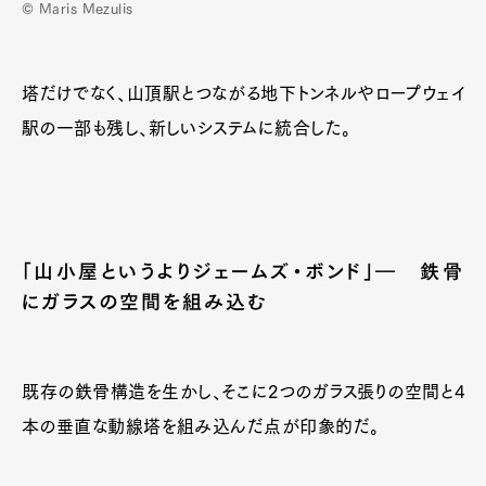
© Maris Mezulis
塔だけでなく、山頂駅とつながる地下トンネルやロープウェイ
駅の一部も残し、新しいシステムに統合した。
Art&Design
Watch
Fashion
Gourmet
Cars
Product
Culture
Lifestyle
「山小屋というよりジェームズ・ボンド」― 鉄骨
にガラスの空間を組み込む
Pen Membership
Magazine
Official Columnist
About
Contact
既存の鉄骨構造を生かし、そこに2つのガラス張りの空間と4
本の垂直な動線塔を組み込んだ点が印象的だ。
Pen Meet