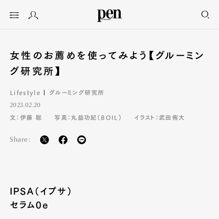
女性のお薦めを使ってみよう【グルーミン
グ研究所】
Lifestyle
グルーミング研究所
2023.02.20
文：伊藤 聡
写真：丸益功紀（BOIL）
イラスト：武田侑大
Share:
IPSA（イプサ）
セラム0e