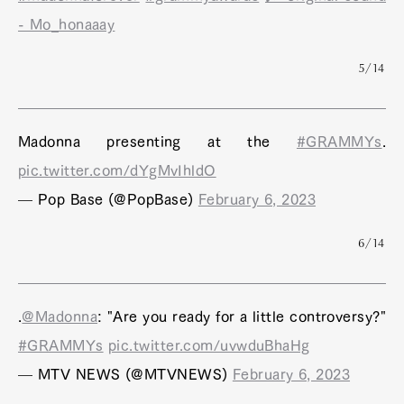
- Mo_honaaay
5/14
Madonna presenting at the
#GRAMMYs
.
pic.twitter.com/dYgMvIhldO
— Pop Base (@PopBase)
February 6, 2023
6/14
.
@Madonna
: "Are you ready for a little controversy?"
#GRAMMYs
pic.twitter.com/uvwduBhaHg
— MTV NEWS (@MTVNEWS)
February 6, 2023