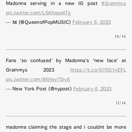
Madonna serving in a new IG post
#Grammys
pic.twitter.com/L5Ahqqs4Tg
— 𝐌 (@QueenofPopMUSlC)
February 6, 2023
10/14
Fans ‘so confused’ by Madonna’s ‘new face’ at
Grammys 2023
https://t.co/61f5S1nEFL
pic.twitter.com/8KHsy7SlyX
— New York Post (@nypost)
February 6, 2023
11/14
madonna claiming the stage and i couldnt be more