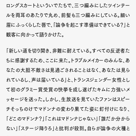
ロングスカートといういでたちで、三つ編みにしたツインテー
ルを両耳のあたりで丸め、前髪も三つ編みにしている。細い
眉にふっくらした唇で、「論争を起こす準備はできている？」と
観客に向かって語りかけた。
「新しい道を切り開き、非難に耐えている。すべての反逆者た
ちに感謝するため、ここに来た。トラブルメイカーのみんな、あ
なたの大胆不敵さは見過ごされることはなく、あなたは見ら
れているし、声は届いている」と、トランスジェンダー女性とし
て初のグラミー賞受賞の快挙を成し遂げたキムに力強いメ
ッセージを送った。しかし、生放送を見ていたファンはスピー
チそっちのけでマドンナの変わり果てた姿に釘付けになり、
「どこのマドンナ？」「これはマドンナじゃない」「誰だか分から
ない」「ステージ降りろ」と批判が殺到。自らが論争の火種と