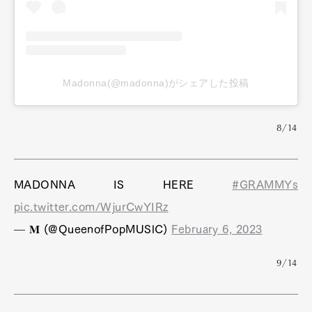
Madonna(@madonna)がシェアした投稿
8/14
MADONNA IS HERE
#GRAMMYs
pic.twitter.com/WjurCwYIRz
— 𝐌 (@QueenofPopMUSlC)
February 6, 2023
9/14