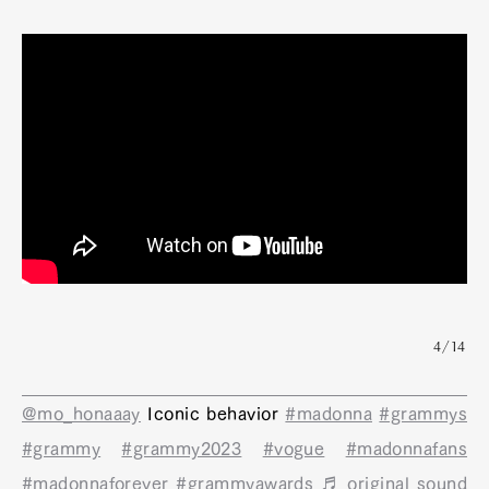
4/14
@mo_honaaay
Iconic behavior
#madonna
#grammys
#grammy
#grammy2023
#vogue
#madonnafans
#madonnaforever
#grammyawards
♬ original sound