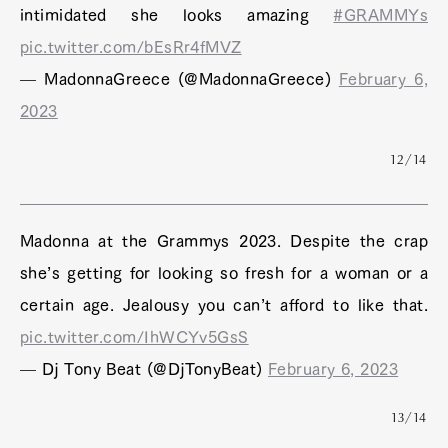
Art&Design
Watch
Fashion
intimidated she looks amazing
#GRAMMYs
Gourmet
Cars
pic.twitter.com/bEsRr4fMVZ
Product
Culture
Lifestyle
— MadonnaGreece (@MadonnaGreece)
February 6,
2023
Pen Membership
Magazine
12/14
Official Columnist
About
Contact
Madonna at the Grammys 2023. Despite the crap
she’s getting for looking so fresh for a woman or a
Pen Meet
certain age. Jealousy you can’t afford to like that.
pic.twitter.com/IhWCYv5GsS
Pen international
Pen tw
— Dj Tony Beat (@DjTonyBeat)
February 6, 2023
13/14