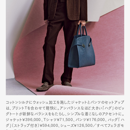
コットンシルクにウォッシュ加工を施したジャケットとパンツのセットアップ
は、プリントTを合わせて軽快に。アンバランスなほど大きい「ハグ」のビッ
グトートが新鮮なバランスをもたらし、シンプルな着こなしのアクセントに。
ジャケット¥396,000、Tシャツ¥71,500、パンツ¥176,000、バッグ「ハ
グ」（ストラップ付き）¥594,000、シューズ¥126,500／すべてフェラガモ