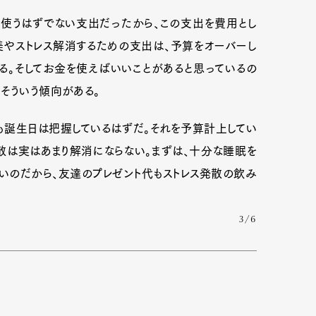
使うはずでない支出だったから、この支出を費用とし
美やストレス解消するための支出は、予算をオーバーし
mbership
Magazine
Official Columnist
About
る。そしてお金を使えばいいことがあると思っているの
そういう傾向がある。
も誕生日は把握しているはずだ。それを予算計上してい
et
Pen international
Pen tw
散は実はあまり解消にならない。まずは、十分な睡眠を
ないのだから、友達のプレゼント代もストレス発散の飲み
3/6