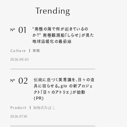
Trending
01
“南極の海で何が起きているの
Nº
か?” 南極観測船「しらせ」が見た
地球温暖化の最前線
Culture
南極
2026.08.03
02
伝統に息づく美意識を、日々の道
Nº
具に宿らせる。glo の新プロジェ
クト「日々のアトリエ」が始動
(PR)
Product
加熱式たばこ
2026.07.10