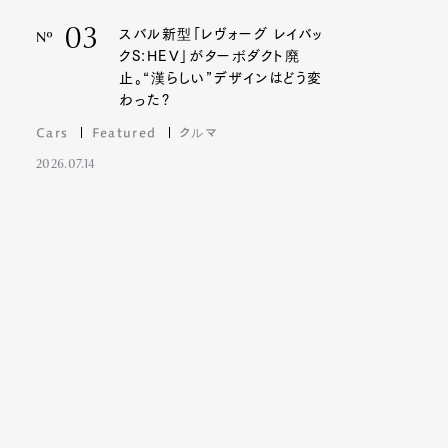
03
スバル新型「レヴォーグ レイバッ
Nº
クS:HEV」がターボダクト廃
止。“漢らしい”デザインはどう変
わった?
Cars
Featured
クルマ
2026.07.14