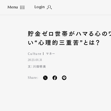
Login
Menu
Close
貯金ゼロ世帯がハマる心の
い“心理的三重苦”とは？
Culture
マネー
2023.01.31
文：川畑明美
Share: